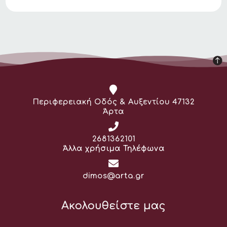
Διεύθυνση:
Περιφερειακή Οδός & Αυξεντίου 47132
Άρτα
Τηλέφωνο:
2681362101
Άλλα χρήσιμα Τηλέφωνα
Email:
dimos@arta.gr
Ακολουθείστε μας