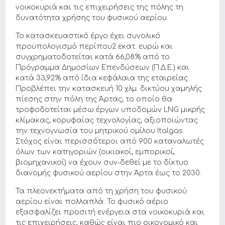
νοικοκυριά και τις επιχειρήσεις της πόλης τη
δυνατότητα χρήσης του φυσικού αερίου.
To κατασκευαστικό έργο έχει συνολικό
προϋπολογισμό περίπου2 εκατ. ευρώ και
συγχρηματοδοτείται κατά 66,08% από το
Πρόγραμμα Δημοσίων Επενδύσεων (Π.Δ.Ε.) και
κατά 33,92% από ίδια κεφάλαια της εταιρείας.
Προβλέπει την κατασκευή 10 χλμ. δικτύου χαμηλής
πίεσης στην πόλη της Άρτας, το οποίο θα
τροφοδοτείται μέσω έργων υποδομών LNG μικρής
κλίμακας, κορυφαίας τεχνολογίας, αξιοποιώντας
την τεχνογνωσία του μητρικού ομίλου Italgas.
Στόχος είναι περισσότεροι από 900 καταναλωτές
όλων των κατηγοριών (οικιακοί, εμπορικοί,
βιομηχανικοί) να έχουν συν-δεθεί με το δίκτυο
διανομής φυσικού αερίου στην Άρτα έως το 2030.
Τα πλεονεκτήματα από τη χρήση του φυσικού
αερίου είναι πολλαπλά. Το φυσικό αέριο
εξασφαλίζει προσιτή ενέργεια στα νοικοκυριά και
τις επιχειρήσεις, καθώς είναι πιο οικονομικό και