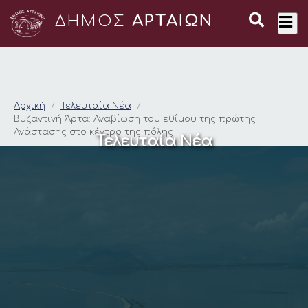
ΔΗΜΟΣ
ΑΡΤΑΙΩΝ
Βυζαντινή Άρτα: Ανα
Αρχική
Τελευταία Νέα
Βυζαντινή Άρτα: Αναβίωση του εθίμου της πρώτης
Ανάστασης στο κέντρο της πόλης
Τελευταία Νέα