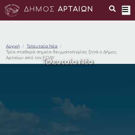
ΔΗΜΟΣ
ΑΡΤΑΙΩΝ
Τρία σταθερά σημεί
Αρχική
Τελευταία Νέα
Τρία σταθερά σημεία δειγματοληψίας ζητά ο Δήμος
Αρταίων από τον ΕΟΔΥ
Τελευταία Νέα