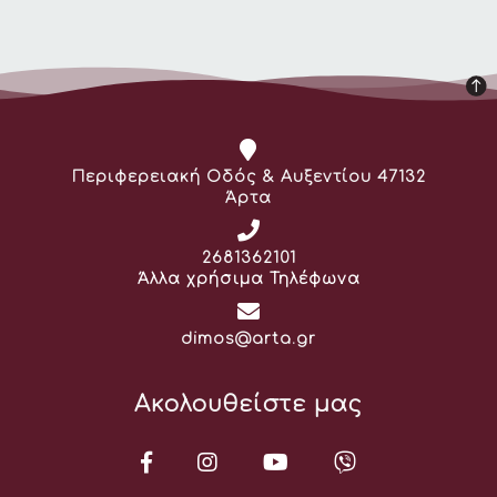
Διεύθυνση:
Περιφερειακή Οδός & Αυξεντίου 47132
Άρτα
Τηλέφωνο:
2681362101
Άλλα χρήσιμα Τηλέφωνα
Email:
dimos@arta.gr
Ακολουθείστε μας