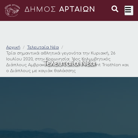
ΔΗΜΟΣ
ΑΡΤΑΙΩΝ
Τρία σημαντικά αθλητ
Αρχική
Τελευταία Νέα
Τρία σημαντικά αθλητικά γεγονότα την Κυριακή, 26
Ιουλίου 2020, στην Κορωνησία: 16ος Κολυμβητικός
Τελευταία Νέα
Διάπλους Αμβρακικού, το 3ο Koronisia Sprint Triathlon και
ο Διάπλους με καγιάκ θαλάσσης