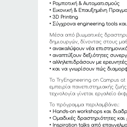
• Ρομποτική & Αυτοματισμούς
• Εικονική & Επαυξημένη Πραγμα
• 3D Printing
• Σύγχρονα engineering tools και f
Μέσα από βιωματικές δραστηριότ
δημιουργών, δίνοντας στους μαθ
• ανακαλύψουν νέα επιστημονικ
• αναπτύξουν δεξιότητες συνερ
• αλληλεπιδράσουν με ερευνητές
• και να γνωρίσουν πώς διαμορφ
Το TryEngineering on Campus at
εμπειρία πανεπιστημιακής ζωής
τεχνολογία γίνεται εργαλείο έκ
Το πρόγραμμα περιλαμβάνει:
• Hands-on workshops και διαδ
• Ομαδικές δραστηριότητες και 
• Inspiration talks από επαγγελμ