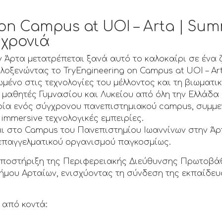
 on Campus at UOI – Arta | Su
 χρονιά
 Άρτα μετατρέπεται ξανά αυτό το καλοκαίρι σε ένα 
ιλοξενώντας το TryEngineering on Campus at UOI – Ar
μένο στις τεχνολογίες του μέλλοντος και τη βιωματι
26, μαθητές Γυμνασίου και Λυκείου από όλη την Ελλάδα
ειρία ενός σύγχρονου πανεπιστημιακού campus, συμμ
 immersive τεχνολογικές εμπειρίες.
 στο Campus του Πανεπιστημίου Ιωαννίνων στην Άρτα
 επαγγελματικού οργανισμού παγκοσμίως.
 υποστήριξη της Περιφερειακής Διεύθυνσης Πρωτοβά
μου Αρταίων, ενισχύοντας τη σύνδεση της εκπαίδευσ
 από κοντά: