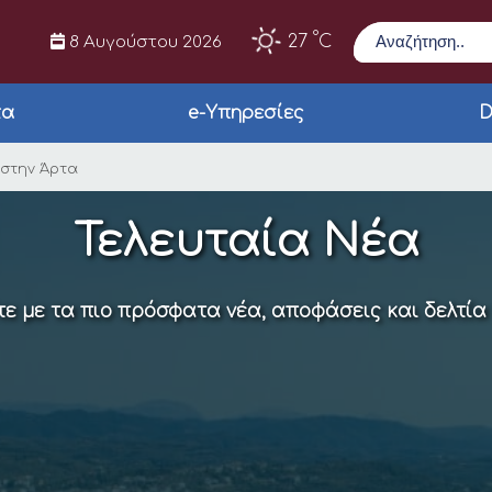
Αναζήτηση
°
27
C
8 Αυγούστου 2026
τα
e-Υπηρεσίες
D
ογίας ξεκινά στην Άρ
 στην Άρτα
Τελευταία Νέα
ε με τα πιο πρόσφατα νέα, αποφάσεις και δελτία