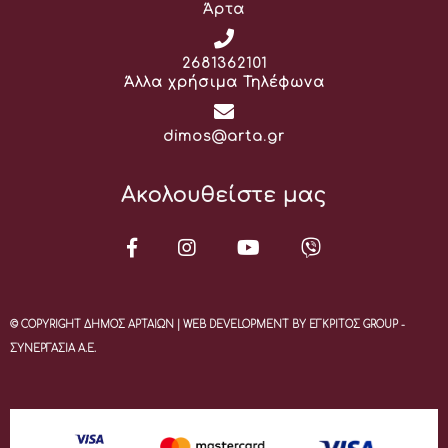
Άρτα
Τηλέφωνο:
2681362101
Άλλα χρήσιμα Τηλέφωνα
Email:
dimos@arta.gr
Ακολουθείστε μας
© COPYRIGHT ΔΗΜΟΣ ΑΡΤΑΙΩΝ | WEB DEVELOPMENT BY ΕΓΚΡΙΤΟΣ GROUP -
ΣΥΝΕΡΓΑΣΙΑ Α.Ε.