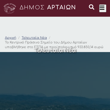
ΔΗΜΟΣ
ΑΡΤΑΙΩΝ
Το Κεντρικό Πράσινο
Αρχική
Τελευταία Νέα
Το Κεντρικό Πράσινο Σημείο του Δήμου Αρταίων
υποβλήθηκε στο ΕΣΠΑ με προϋπολογισμό 933.850,14 ευρώ
Τελευταία Νέα