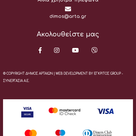
Άλλα χρήσιμα Τηλέφωνα
Email:
dimos@arta.gr
Ακολουθείστε μας
© COPYRIGHT ΔΗΜΟΣ ΑΡΤΑΙΩΝ | WEB DEVELOPMENT BY ΕΓΚΡΙΤΟΣ GROUP -
ΣΥΝΕΡΓΑΣΙΑ Α.Ε.