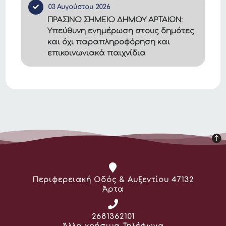
03 Αυγούστου 2026
ΠΡΑΣΙΝΟ ΣΗΜΕΙΟ ΔΗΜΟΥ ΑΡΤΑΙΩΝ:
Υπεύθυνη ενημέρωση στους δημότες
και όχι παραπληροφόρηση και
επικοινωνιακά παιχνίδια
Διεύθυνση:
Περιφερειακή Οδός & Αυξεντίου 47132
Άρτα
Τηλέφωνο:
2681362101