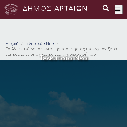
ΔΗΜΟΣ
ΑΡΤΑΙΩΝ
Το Αλιευτικό Καταφύ
Αρχική
Τελευταία Νέα
Το Αλιευτικό Καταφύγιο της Κορωνησίας εκσυγχρονίζεται.
«Έπεσαν» οι υπογραφές για την βελτίωσή του.
Τελευταία Νέα