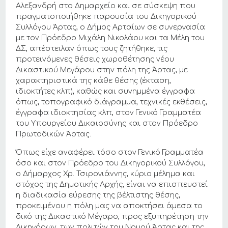
Αλεξανδρή στο Δημαρχείο και σε σύσκεψη που
πραγματοποιήθηκε παρουσία του Δικηγορικού
Συλλόγου Άρτας, ο Δήμος Αρταίων σε συνεργασία
με τον Πρόεδρο Μιχάλη Νικολάου και τα Μέλη του
ΔΣ, απέστειλαν όπως τους ζητήθηκε, τις
προτεινόμενες θέσεις χωροθέτησης νέου
Δικαστικού Μεγάρου στην πόλη της Άρτας, με
χαρακτηριστικά της κάθε θέσης (έκταση,
ιδιοκτήτες κλπ), καθώς και συνημμένα έγγραφα
όπως, τοπογραφικό διάγραμμα, τεχνικές εκθέσεις,
έγγραφα ιδιοκτησίας κλπ, στον Γενικό Γραμματέα
του Υπουργείου Δικαιοσύνης και στον Πρόεδρο
Πρωτοδικών Άρτας.
Όπως είχε αναφέρει τόσο στον Γενικό Γραμματέα
όσο και στον Πρόεδρο του Δικηγορικού Συλλόγου,
ο Δήμαρχος Χρ. Τσιρογιάννης, κύριο μέλημα και
στόχος της Δημοτικής Αρχής, είναι να επισπευστεί
η διαδικασία εύρεσης της βέλτιστης θέσης,
προκειμένου η πόλη μας να αποκτήσει άμεσα το
δικό της Δικαστικό Μέγαρο, προς εξυπηρέτηση την
Δικηγόρων, των πολιτών του Νομού Άρτας και της