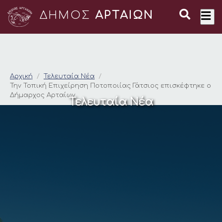
ΔΗΜΟΣ
ΑΡΤΑΙΩΝ
Την Τοπική Επιχείρη
Αρχική
Τελευταία Νέα
Την Τοπική Επιχείρηση Ποτοποιίας Γάτσιος επισκέφτηκε ο
Δήμαρχος Αρταίων
Τελευταία Νέα