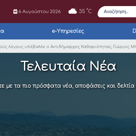
Αναζήτηση
°
35
C
6 Αυγούστου 2026
τα
e-Υπηρεσίες
D
για προσωπικούς λόγ
ούς λόγους υπέβαλλε ο Αντιδήμαρχος Καθαριότητας, Γιώργος 
Τελευταία Νέα
ε με τα πιο πρόσφατα νέα, αποφάσεις και δελτία