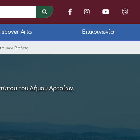
iscover Arta
Επικοινωνία
ους υπέβαλλε ο Αντι
Μπουκουβάλας
 τύπου του Δήμου Αρταίων.