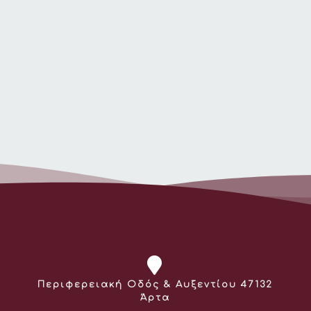
Διεύθυνση:
Περιφερειακή Οδός & Αυξεντίου 47132
Άρτα