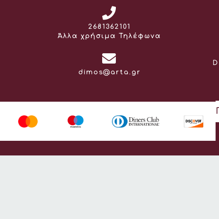
Τηλέφωνο:
2681362101
Άλλα χρήσιμα Τηλέφωνα
D
Email:
dimos@arta.gr