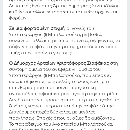
Δημοτικής Ενότητας Άρτας, Δημήτριος Σελαμζόγλου,
καθώς και άλλοι εκπρόσωποι τοπικών αρχών και
φορέων.
Σε μια φορτισμένη στιγμή
, οι γονείς του
Υποπτέραρχου (Ι) Μπαλατσούκα, με βαθιά
συγκίνηση αλλά και με υπερηφάνεια, αφήνοντας το
δάφνινο στεφάνι στην προτομή, απέδωσαν φόρο
τιμής στον πεσόντα γιο τους!
Ο Δήμαρχος Αρταίων Χριστόφορος Σιαφάκας
στη
σύντομη ομιλία του ανέφερε: «Η θυσία του
Υποπτεράρχου (Ι) Μπαλατσούκα, που έπεσε εν
ώρα καθήκοντος, αποτελεί για όλους εμάς μια
υπενθύμιση τού τι σημαίνει πραγματική
ανιδιοτέλεια, αφοσίωση και αγάπη στην πατρίδα.
Δεν δίστασε να προσφέρει το υπέρτατο αγαθό, τη
ζωή του, για να υπερασπιστεί την ασφάλειά της.
Διανύουμε εποχές δύσκολες, με μεγάλες
προκλήσεις. Εποχές όπου οι αξίες δοκιμάζονται.
Το παράδειγμα του Αναστασίου Μπαλατσούκα,