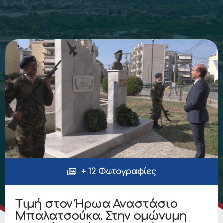
+ 12 Φωτογραφίες
Τιμή στον Ήρωα Αναστάσιο
Μπαλατσούκα. Στην ομώνυμη