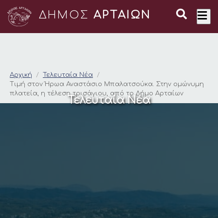
ΔΗΜΟΣ
ΑΡΤΑΙΩΝ
Τιμή στον Ήρωα Ανασ
Αρχική
Τελευταία Νέα
Τιμή στον Ήρωα Αναστάσιο Μπαλατσούκα. Στην ομώνυμη
πλατεία, η τέλεση τρισάγιου, από το Δήμο Αρταίων
Τελευταία Νέα