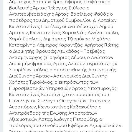
Δήμαρχος Αρταίων Χριστόφορος Σιαφάκας, ο
βουλευτής Άρτας Γεώργιος Στύλιος, ο
Αντιπεριφερειάρχης Άρτας, Βασίλειος Ψαθάς ο
πρόεδρος του Δημοτικού Συμβουλίου Δ. Αρταίων,
Κωνσταντίνος Πατήλας, οι αντιδήμαρχοι Δήμου
Αρταίων, Κωνσταντίνος Χαρακλιάς, Αγγέλα Τσώλα,
Χαρά Σφαλτού, Δημήτριος Τζιομάκης, Μιχάλης
Κοτσαρίνης, Λάμπρος Καραντζάς, Χρήστος Γιώτης,
ο Διοικητής Φρουράς Λευκάδας – Πρέβεζας
Αντισμήναρχος (Ι) Γρηγόριος Δήμου, o Ανώτατοw
Διοικητήw φρουράς Άρτας Αντισυνταγματάρχης κ.
Σπυρίδων Γούλας, ο Υποδιευθυντής Αστυνομικής
Διεύθυνσης Άρτας – Αστυνομικός Διευθυντής,
Χρήστος Τυρολόγος, ο εκπρόσωπος των
Πυροσβεστικών Υπηρεσιών Άρτας, Υποπυραγός,
Κωνσταντίνος Κοτσιάνης, ο εκπρόσωπος του
Πανελληνίου Συλλόγου Οικογενειών Πεσόντων
Αεροπόρων, Κωνσταντίνος Καβακούλης, ο
Αντιπρόεδρος της Ένωσης Αποστράτων
Αξιωματικών Άρτας, Ιωάννης Πετρούδης, ο
πρόεδρος του Συνδέσμου Εφέδρων Αξιωματικών ν.
Άρτας, Γεώργιος Αρχιμανδρίτης, ο πρόεδρος της