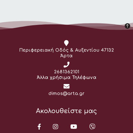
Διεύθυνση:
Περιφερειακή Οδός & Αυξεντίου 47132
Άρτα
Τηλέφωνο:
2681362101
Άλλα χρήσιμα Τηλέφωνα
Email:
dimos@arta.gr
Ακολουθείστε μας