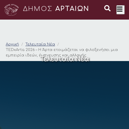
ΔΗΜΟΣ
ΑΡΤΑΙΩΝ
TEDxArta 2026 – Η Ά
Αρχική
Τελευταία Νέα
TEDxArta 2026 – Η Άρτα ετοιμάζεται να φιλοξενήσει μια
εμπειρία ιδεών, έμπνευσης και αλλαγής
Τελευταία Νέα