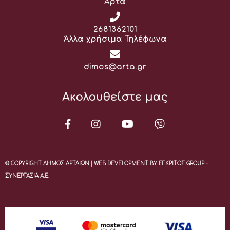
Άρτα
Τηλέφωνο:
2681362101
Άλλα χρήσιμα Τηλέφωνα
Email:
dimos@arta.gr
Ακολουθείστε μας
© COPYRIGHT ΔΗΜΟΣ ΑΡΤΑΙΩΝ | WEB DEVELOPMENT BY ΕΓΚΡΙΤΟΣ GROUP -
ΣΥΝΕΡΓΑΣΙΑ Α.Ε.