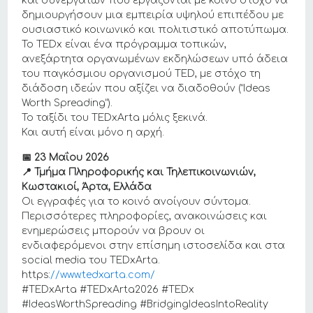
και συνεργατών που εργάζονται με κοινό στόχο να
δημιουργήσουν μια εμπειρία υψηλού επιπέδου με
ουσιαστικό κοινωνικό και πολιτιστικό αποτύπωμα.
Το TEDx είναι ένα πρόγραμμα τοπικών,
ανεξάρτητα οργανωμένων εκδηλώσεων υπό άδεια
του παγκόσμιου οργανισμού TED, με στόχο τη
διάδοση ιδεών που αξίζει να διαδοθούν (“Ideas
Worth Spreading”).
Το ταξίδι του TEDxArta μόλις ξεκινά.
Και αυτή είναι μόνο η αρχή.
📅 23 Μαΐου 2026
📍 Τμήμα Πληροφορικής και Τηλεπικοινωνιών,
Κωστακιοί, Άρτα, Ελλάδα
Οι εγγραφές για το κοινό ανοίγουν σύντομα.
Περισσότερες πληροφορίες, ανακοινώσεις και
ενημερώσεις μπορούν να βρουν οι
ενδιαφερόμενοι στην επίσημη ιστοσελίδα και στα
social media του TEDxArta.
https:
//www.tedxarta.com/
#TEDxArta #TEDxArta2026 #TEDx
#IdeasWorthSpreading #BridgingIdeasIntoReality