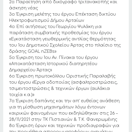
2ο: Παραίτηση από δικόγραφο τριτανακοπής και
άσκηση νέας
3ο: Έγκριση μελέτης του έργου Επέκταση δικτύου
Ηλεκτροφωτισμού Δήμου Αρταίων
4ο: Επί αιτήσεως του Γεωργίου Ψυλάκη για
παράταση συμβατικής προθεσμίας του έργου
«Εγκατάσταση γεωθερμικής αντλίας θερμότητας
του 1ου Δημοτικού Σχολείου Άρτας στο πλαίσιο της
δράσης GOAL nZEBs»
5ο: Έγκριση του 1ου Αν. Πίνακα του έργου
«Αποκατάσταση Ιστορικού διατηρητέου
Δημαρχείου Άρτας»
6ο: Έγκριση πρωτοκόλλου Οριστικής Παραλαβής
του έργου «Έργα οδοποιίας (ασφαλτροστρώσεις,
τσιμεντοστρώσεις & τεχνικών έργων (αυλάκια
τοιχία κ.α.)»
7ο: Έγκριση δαπάνης και την απ’ ευθείας ανάθεση
για τη μίσθωση μηχανημάτων λόγω έντονων
καιρικών φαινομένων που εκδηλώθηκαν στις 26 –
28/11/2021 στην ΤΚ Πιστιανών & Τ.Κ. Φανερωμένης
8ο: Έγκριση όρων και τεχνικών προδιαγραφών για
την προμήθεια απορριμματοφόρων οχημάτων