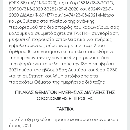
(ΦΕΚ 55/τ.Α’/ 11-3-2020), τις υπ’αρ.18318/13-3-2Ο2Ο,
20930/31-3-2020 33282/29-5-2020 και 60249/22-9-
2020 ΔΙΔΑΔ/Φ.69/177/οικ.16474/23-08-2021 «Μέτρα
και ρυθμίσεις στο πλαίσιο της ανάγκης
περιορισμού της διασποράς του κορωνοϊού», σας
καλούμε να συμμετάσχετε σε ΤΑΚΤΙΚΗ συνεδρίαση,
με φυσική παρουσία αποκλειστικά για πλήρως
εμβολιασμένους σύμφωνα με την παρ. 2 του
άρθρου 10 και νοσήσαντες το τελευταίο εξάμηνο
τηρουμένων των υγειονομικών μέτρων και δια
περιφοράς για τους λοιπούς την 13η Δεκεμβρίου
2021 ημέρα της εβδομάδας Δευτέρα και ώρα 09.30
για τη συζήτηση και λήψη απόφασης στα
παρακάτω Θέματα της ημερήσιας διάταξης:
ΠΙΝΑΚΑΣ ΘΕΜΑΤΩΝ ΗΜΕΡΗΣΙΑΣ ΔΙΑΤΑΞΗΣ ΤΗΣ
ΟΙΚΟΝΟΜΙΚΗΣ ΕΠΙΤΡΟΠΗΣ
ΤΑΚΤΙΚΑ
1ο: Σύνταξη σχεδίου προϋπολογισμού οικονομικού
έτους 2021