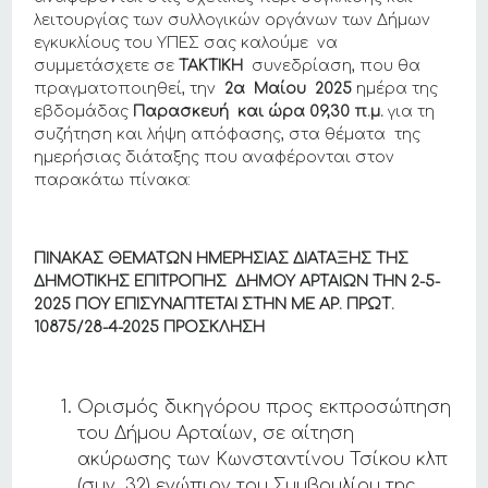
λειτουργίας των συλλογικών οργάνων των Δήμων
εγκυκλίους του ΥΠΕΣ σας καλούμε να
συμμετάσχετε σε
ΤΑΚΤΙΚΗ
συνεδρίαση, που θα
πραγματοποιηθεί, την
2α Μαίου 2025
ημέρα της
εβδομάδας
Παρασκευή και ώρα
09,30
π.μ.
για τη
συζήτηση και λήψη απόφασης, στα θέματα της
ημερήσιας διάταξης που αναφέρονται στον
παρακάτω πίνακα:
ΠΙΝΑΚΑΣ ΘΕΜΑΤΩΝ ΗΜΕΡΗΣΙΑΣ ΔΙΑΤΑΞΗΣ ΤΗΣ
ΔΗΜΟΤΙΚΗΣ ΕΠΙΤΡΟΠΗΣ ΔΗΜΟΥ ΑΡΤΑΙΩΝ THN 2-5-
2025 ΠΟΥ ΕΠΙΣΥΝΑΠΤΕΤΑΙ ΣΤΗΝ ΜΕ ΑΡ. ΠΡΩΤ.
10875/28
-4-2025
ΠΡΟΣΚΛΗΣΗ
Ορισμός δικηγόρου προς εκπροσώπηση
του Δήμου Αρταίων, σε αίτηση
ακύρωσης των Κωνσταντίνου Τσίκου κλπ
(συν. 32) ενώπιον του Συμβουλίου της