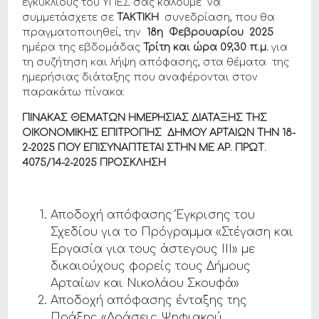
εγκυκλίους του ΥΠΕΣ σας καλούμε να
συμμετάσχετε σε
ΤΑΚΤΙΚΗ
συνεδρίαση, που θα
πραγματοποιηθεί, την
18η Φεβρουαρίου 2025
ημέρα της εβδομάδας
Τρίτη και ώρα
09,30
π.μ.
για
τη συζήτηση και λήψη απόφασης, στα θέματα της
ημερήσιας διάταξης που αναφέρονται στον
παρακάτω πίνακα:
ΠΙΝΑΚΑΣ ΘΕΜΑΤΩΝ ΗΜΕΡΗΣΙΑΣ ΔΙΑΤΑΞΗΣ ΤΗΣ
ΟΙΚΟΝΟΜΙΚΗΣ ΕΠΙΤΡΟΠΗΣ ΔΗΜΟΥ ΑΡΤΑΙΩΝ THN 18-
2-2025 ΠΟΥ ΕΠΙΣΥΝΑΠΤΕΤΑΙ ΣΤΗΝ ΜΕ ΑΡ. ΠΡΩΤ.
4075/14
-2-2025
ΠΡΟΣΚΛΗΣΗ
Αποδοχή απόφασης Έγκρισης του
Σχεδίου για το Πρόγραμμα «Στέγαση και
Εργασία για τους άστεγους ΙΙΙ» με
δικαιούχους φορείς τους Δήμους
Αρταίων και Νικολάου Σκουφά»
Αποδοχή απόφασης ένταξης της
Πράξης «Δράσεις Ψηφιακού