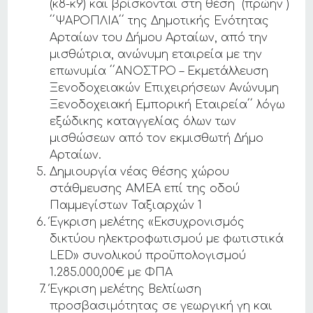
(κ8-κ9) και βρίσκονται στη θέση (πρώην )
΄΄ΨΑΡΟΠΛΙΑ΄΄ της Δημοτικής Ενότητας
Αρταίων του Δήμου Αρταίων, από την
μισθώτρια, ανώνυμη εταιρεία με την
επωνυμία ΄΄ΑΝΟΣΤΡΟ – Εκμετάλλευση
Ξενοδοχειακών Επιχειρήσεων Ανώνυμη
Ξενοδοχειακή Εμπορική Εταιρεία΄΄ λόγω
εξώδικης καταγγελίας όλων των
μισθώσεων από τον εκμισθωτή Δήμο
Αρταίων.
Δημιουργία νέας θέσης χώρου
στάθμευσης ΑΜΕΑ επί της οδού
Παμμεγίστων Ταξιαρχών 1
Έγκριση μελέτης «Εκσυχρονισμός
δικτύου ηλεκτροφωτισμού με φωτιστικά
LED» συνολικού προϋπολογισμού
1.285.000,00€ με ΦΠΑ
Έγκριση μελέτης Βελτίωση
προσβασιμότητας σε γεωργική γη και