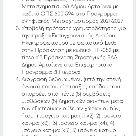
Μετασχηματισμού Δήμου Αρταίων» με
κωδικό ΟΠΣ 6001594 στο Πρόγραμμα
«Ψηφιακός Μετασχηματισμός 2021-2027
Υποβολή πρότασης χρηματοδότησης για
την πράξη «Εκσυγχρονισμός Δικτύου
Ηλεκτροφωτισμού με φωτιστικά Led»
στην Πρόσκληση με κωδικό ΗΠ-052 με
η
τίτλο «1
Πρόσκληση Στρατηγικής ΒΑΑ
Δήμου Αρταίων» στο Επιχειρησιακό
Πρόγραμμα «Ήπειρος»
Διαγραφή βεβαιωμένου (υπό την στενή
έννοια) ποσού είσπραξης εσόδου που
απορρέει από πέντε (5) συμβάσεις
μισθώσεων (5) Δημοτικών ακινήτων μετά
των εξωτερικών αύλειων χώρων αυτών,
ήτοι: 1) ισόγειο κατ-μα (κ1-κ2), 2) ισόγειο
κατ-μα (κ3), 3) ισόγειο κατ-μα (κ4), 4)
ισόγειο κατ-μα (κ5), 5) ισόγειο κατ-μα