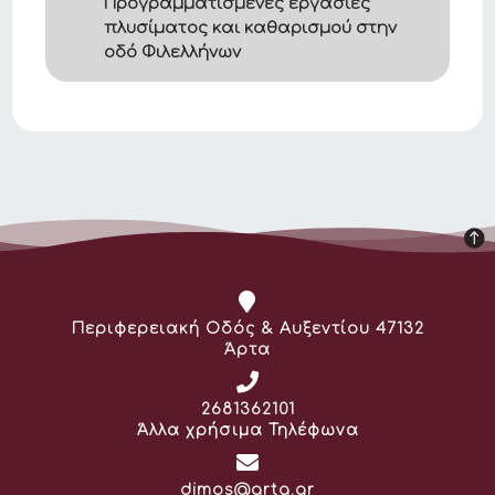
Προγραμματισμένες εργασίες
πλυσίματος και καθαρισμού στην
οδό Φιλελλήνων
Διεύθυνση:
Περιφερειακή Οδός & Αυξεντίου 47132
Άρτα
Τηλέφωνο:
2681362101
Άλλα χρήσιμα Τηλέφωνα
Email:
dimos@arta.gr