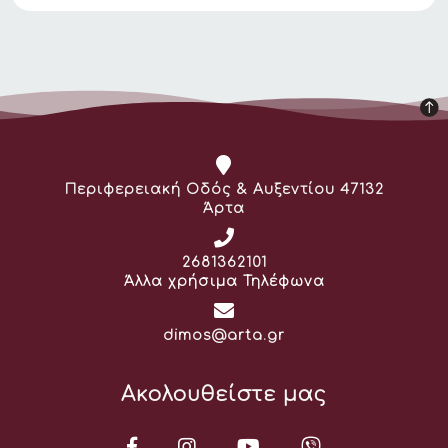
Διεύθυνση:
Περιφερειακή Οδός & Αυξεντίου 47132
Άρτα
Τηλέφωνο:
2681362101
Άλλα χρήσιμα Τηλέφωνα
Email:
dimos@arta.gr
Ακολουθείστε μας