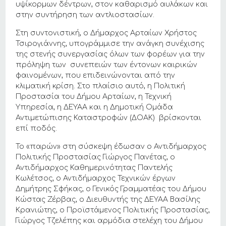
υψίκορμων δέντρων, στον καθαρισμό αυλάκων και
στην συντήρηση των αντλιοστασίων.
Στη συντονιστική, ο Δήμαρχος Αρταίων Χρήστος
Τσιρογιάννης, υπογράμμισε την ανάγκη συνέχισης
της στενής συνεργασίας όλων των φορέων για την
πρόληψη των συνεπειών των έντονων καιρικών
φαινομένων, που επιδεινώνονται από την
κλιματική κρίση. Στο πλαίσιο αυτό, η Πολιτική
Προστασία του Δήμου Αρταίων, η Τεχνική
Υπηρεσία, η ΔΕΥΑΑ και η Δημοτική Ομάδα
Αντιμετώπισης Καταστροφών (ΔΟΑΚ) βρίσκονται
επί ποδός.
Το «παρών» στη σύσκεψη έδωσαν ο Αντιδήμαρχος
Πολιτικής Προστασίας Γιώργος Πανέτας, ο
Αντιδήμαρχος Καθημερινότητας Παντελής
Κωλέτσος, ο Αντιδήμαρχος Τεχνικών έργων
Δημήτρης Σφήκας, ο Γενικός Γραμματέας του Δήμου
Κώστας Ζέρβας, ο Διευθυντής της ΔΕΥΑΑ Βασίλης
Κρανιώτης, ο Προϊστάμενος Πολιτικής Προστασίας,
Γιώργος Τζελέπης και αρμόδια στελέχη του Δήμου