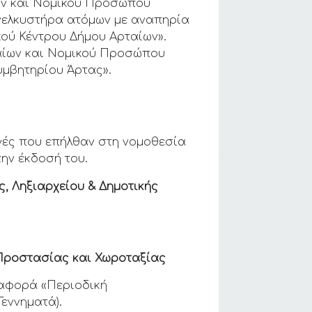
ων και Νομικού Προσώπου
νελκυστήρα ατόμων με αναπηρία
κού Κέντρου Δήμου Αρταίων».
αίων και Νομικού Προσώπου
μβητηρίου Άρτας».
αγές που επήλθαν στη νομοθεσία
ην έκδοσή του.
, Ληξιαρχείου & Δημοτικής
ς Προστασίας
και Χωροταξίας
 αφορά «Περιοδική
Γεννηματά).