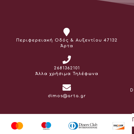
Διεύθυνση:
Περιφερειακή Οδός & Αυξεντίου 47132
Άρτα
Τηλέφωνο:
2681362101
Άλλα χρήσιμα Τηλέφωνα
D
Email:
dimos@arta.gr