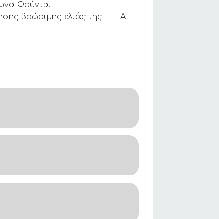
δωνα Φούντα.
ησης βρώσιμης ελιάς της ΕLEA