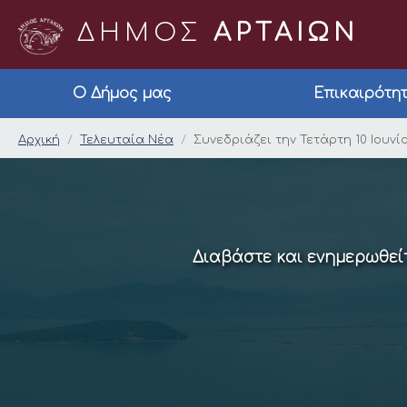
ΔΗΜΟΣ
ΑΡΤΑΙΩΝ
Ο Δήμος μας
Επικαιρότη
Συνεδριάζει την Τετ
Αρχική
Τελευταία Νέα
Συνεδριάζει την Τετάρτη 10 Ιουν
Διαβάστε και ενημερωθείτ