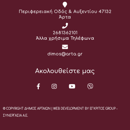
Διεύθυνση:
Περιφερειακή Οδός & Αυξεντίου 47132
Άρτα
Τηλέφωνο:
2681362101
Άλλα χρήσιμα Τηλέφωνα
Email:
dimos@arta.gr
Ακολουθείστε μας
© COPYRIGHT ΔΗΜΟΣ ΑΡΤΑΙΩΝ | WEB DEVELOPMENT BY ΕΓΚΡΙΤΟΣ GROUP -
ΣΥΝΕΡΓΑΣΙΑ Α.Ε.