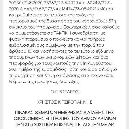
20930/31-3-2020 33282/29-5-2020 και 60249/22-9-
2020 ΔΙΔΑΔ/Φ.69/177/οικ.16474/23-08-2021 «Μέτρα
και ρυθμίσεις στο πλαίσιο της ανάγκης
περιορισμού της διασποράς του κορωνοϊού» 57η
εγκύκλιο του Υπουργείου Εσωτερικών, σας καλούμε
να συμμετάσχετε σε ΤΑΚΤΙΚΗ συνεδρίαση, με
φυσική παρουσία αποκλειστικά για πλήρως
εμβολιασμένους σύμφωνα με την παρ. 2 του
άρθρου 10 και νοσήσαντες το τελευταίο εξάμηνο
τηρουμένων των υγειονομικών μέτρων και δια
περιφοράς για τους λοιπούς την 31η Αυγούστου
2021 ημέρα της εβδομάδας Τρίτη και ώρα 09.30 για
τη συζήτηση και λήψη απόφασης στα παρακάτω
Θέματα της ημερήσιας διάταξης:
Ο ΠΡΟΕΔΡΟΣ
ΧΡΗΣΤΟΣ Κ.ΤΣΙΡΟΓΙΑΝΝΗΣ
ΠΙΝΑΚΑΣ ΘΕΜΑΤΩΝ ΗΜΕΡΗΣΙΑΣ ΔΙΑΤΑΞΗΣ ΤΗΣ
ΟΙΚΟΝΟΜΙΚΗΣ ΕΠΙΤΡΟΠΗΣ ΤΟΥ ΔΗΜΟΥ ΑΡΤΑΙΩΝ
THN 31-8-2021 ΠΟΥ ΕΠΙΣΥΝΑΠΤΕΤΑΙ ΣΤΗΝ ΜΕ ΑΡ.