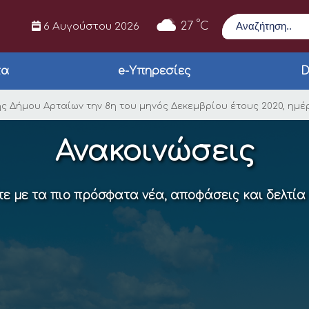
Αναζήτηση
°
27
C
6 Αυγούστου 2026
τα
e-Υπηρεσίες
D
κής Επιτροπής Δήμου 
 Δήμου Αρταίων την 8η του μηνός Δεκεμβρίου έτους 2020, ημέρ
Ανακοινώσεις
ε με τα πιο πρόσφατα νέα, αποφάσεις και δελτία