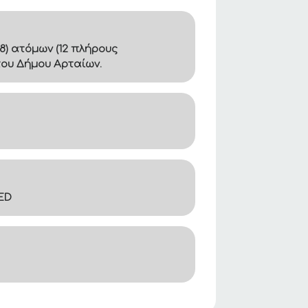
8) ατόμων (12 πλήρους
του Δήμου Αρταίων.
ED