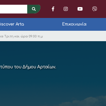
iscover Arta
Επικοινωνία
Αρταίων την 8η του 
α Tριτη και ώρα 09:00 π.μ
 τύπου του Δήμου Αρταίων.