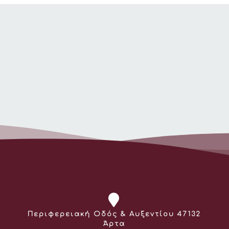
Διεύθυνση:
Περιφερειακή Οδός & Αυξεντίου 47132
Άρτα