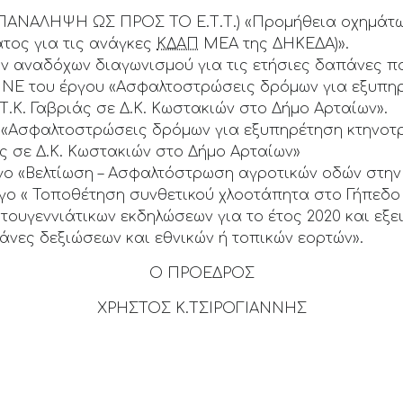
ΕΠΑΝΑΛΗΨΗ ΩΣ ΠΡΟΣ ΤΟ Ε.Τ.Τ.) «Προμήθεια οχημάτω
ατος για τις ανάγκες
ΚΔΑΠ
ΜΕΑ της ΔΗΚΕΔΑ)».
αναδόχων διαγωνισμού για τις ετήσιες δαπάνες πο
ΤΜΝΕ του έργου «Ασφαλτοστρώσεις δρόμων για εξυπη
.Κ. Γαβριάς σε Δ.Κ. Κωστακιών στο Δήμο Αρταίων».
 «Ασφαλτοστρώσεις δρόμων για εξυπηρέτηση κτηνοτ
ς σε Δ.Κ. Κωστακιών στο Δήμο Αρταίων»
έργο «Βελτίωση – Ασφαλτόστρωση αγροτικών οδών στην 
 έργο « Τοποθέτηση συνθετικού χλοοτάπητα στο Γήπεδ
στουγεννιάτικων εκδηλώσεων για το έτος 2020 και εξ
άνες δεξιώσεων και εθνικών ή τοπικών εορτών».
Ο ΠΡΟΕΔΡΟΣ
ΧΡΗΣΤΟΣ Κ.ΤΣΙΡΟΓΙΑΝΝΗΣ