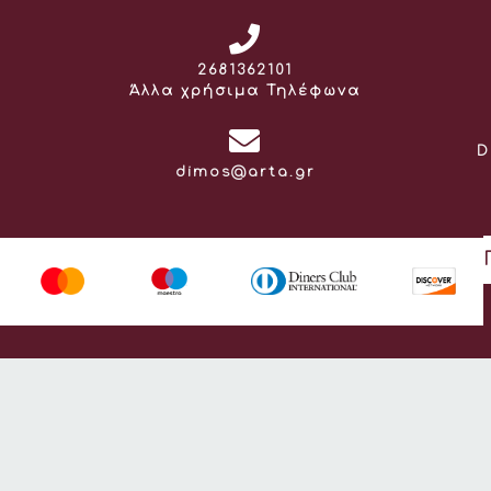
Τηλέφωνο:
2681362101
Άλλα χρήσιμα Τηλέφωνα
D
Email:
dimos@arta.gr