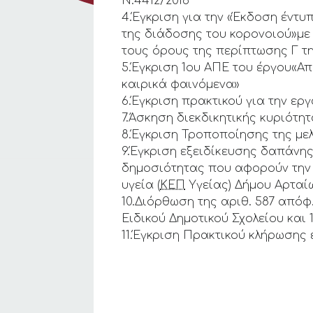
Ν.4412/2016
4.Έγκριση για την «Έκδοση έντυ
της διάδοσης του κορονοιού»μ
τους όρους της περίπτωσης Γ τ
5.Έγκριση 1ου ΑΠΕ του έργου«Α
καιρικά φαινόμενα»
6.Έγκριση πρακτικού για την ερ
7.Άσκηση διεκδικητικής κυριότη
8.Έγκριση Τροποποίησης της με
9.Έγκριση εξειδίκευσης δαπάνης
δημοσιότητας που αφορούν την
υγεία (
ΚΕΠ
Υγείας) Δήμου Αρταί
10.Διόρθωση της αριθ. 587 απόφ
Ειδικού Δημοτικού Σχολείου και
11.Έγκριση Πρακτικού κλήρωσης