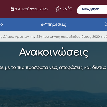
Αναζήτηση
°
26
C
8 Αυγούστου 2026
τα
e-Υπηρεσίες
D
κής Επιτροπής Δήμου 
 Δήμου Αρταίων την 23η του μηνός Δεκεμβρίου έτους 2020, ημέρ
Ανακοινώσεις
ε με τα πιο πρόσφατα νέα, αποφάσεις και δελτία