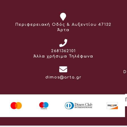
Διεύθυνση:
Περιφερειακή Οδός & Αυξεντίου 47132
Άρτα
Τηλέφωνο:
2681362101
Άλλα χρήσιμα Τηλέφωνα
D
Email:
dimos@arta.gr