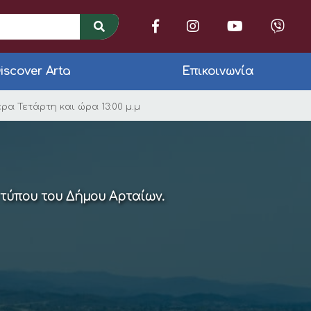
iscover Arta
Επικοινωνία
Αρταίων την 23η του 
α Τετάρτη και ώρα 13:00 μ.μ
 τύπου του Δήμου Αρταίων.