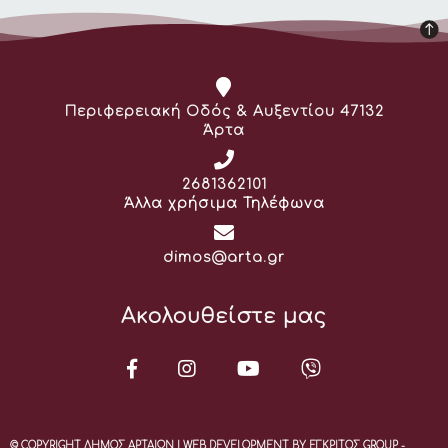
Διεύθυνση:
Περιφερειακή Οδός & Αυξεντίου 47132
Άρτα
Τηλέφωνο:
2681362101
Άλλα χρήσιμα Τηλέφωνα
Email:
dimos@arta.gr
Ακολουθείστε μας
© COPYRIGHT ΔΗΜΟΣ ΑΡΤΑΙΩΝ | WEB DEVELOPMENT BY ΕΓΚΡΙΤΟΣ GROUP -