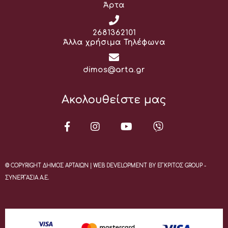
Άρτα
Τηλέφωνο:
2681362101
Άλλα χρήσιμα Τηλέφωνα
Email:
dimos@arta.gr
Ακολουθείστε μας
© COPYRIGHT ΔΗΜΟΣ ΑΡΤΑΙΩΝ | WEB DEVELOPMENT BY ΕΓΚΡΙΤΟΣ GROUP -
ΣΥΝΕΡΓΑΣΙΑ Α.Ε.