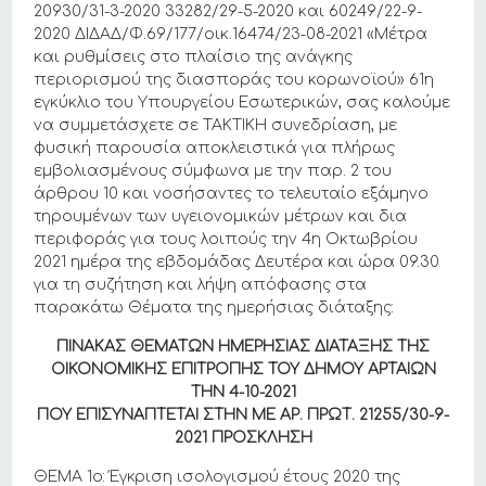
20930/31-3-2020 33282/29-5-2020 και 60249/22-9-
2020 ΔΙΔΑΔ/Φ.69/177/οικ.16474/23-08-2021 «Μέτρα
και ρυθμίσεις στο πλαίσιο της ανάγκης
περιορισμού της διασποράς του κορωνοϊού» 61η
εγκύκλιο του Υπουργείου Εσωτερικών, σας καλούμε
να συμμετάσχετε σε ΤΑΚΤΙΚΗ συνεδρίαση, με
φυσική παρουσία αποκλειστικά για πλήρως
εμβολιασμένους σύμφωνα με την παρ. 2 του
άρθρου 10 και νοσήσαντες το τελευταίο εξάμηνο
τηρουμένων των υγειονομικών μέτρων και δια
περιφοράς για τους λοιπούς την 4η Οκτωβρίου
2021 ημέρα της εβδομάδας Δευτέρα και ώρα 09.30
για τη συζήτηση και λήψη απόφασης στα
παρακάτω Θέματα της ημερήσιας διάταξης:
ΠΙΝΑΚΑΣ ΘΕΜΑΤΩΝ ΗΜΕΡΗΣΙΑΣ ΔΙΑΤΑΞΗΣ ΤΗΣ
ΟΙΚΟΝΟΜΙΚΗΣ ΕΠΙΤΡΟΠΗΣ ΤΟΥ ΔΗΜΟΥ ΑΡΤΑΙΩΝ
THN 4-10-2021
ΠΟΥ ΕΠΙΣΥΝΑΠΤΕΤΑΙ ΣΤΗΝ ΜΕ ΑΡ. ΠΡΩΤ. 21255/30-9-
2021 ΠΡΟΣΚΛΗΣΗ
ΘΕΜΑ 1ο: Έγκριση ισολογισμού έτους 2020 της