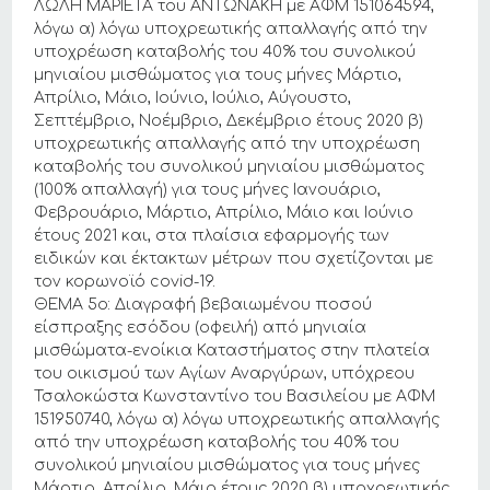
ΛΩΛΗ ΜΑΡΙΕΤΑ του ΑΝΤΩΝΑΚΗ με ΑΦΜ 151064594,
λόγω α) λόγω υποχρεωτικής απαλλαγής από την
υποχρέωση καταβολής του 40% του συνολικού
μηνιαίου μισθώματος για τους μήνες Μάρτιο,
Απρίλιο, Μάιο, Ιούνιο, Ιούλιο, Αύγουστο,
Σεπτέμβριο, Νοέμβριο, Δεκέμβριο έτους 2020 β)
υποχρεωτικής απαλλαγής από την υποχρέωση
καταβολής του συνολικού μηνιαίου μισθώματος
(100% απαλλαγή) για τους μήνες Ιανουάριο,
Φεβρουάριο, Μάρτιο, Απρίλιο, Μάιο και Ιούνιο
έτους 2021 και, στα πλαίσια εφαρμογής των
ειδικών και έκτακτων μέτρων που σχετίζονται με
τον κορωνοϊό covid-19.
ΘΕΜΑ 5ο: Διαγραφή βεβαιωμένου ποσού
είσπραξης εσόδου (οφειλή) από μηνιαία
μισθώματα-ενοίκια Καταστήματος στην πλατεία
του οικισμού των Αγίων Αναργύρων, υπόχρεου
Τσαλοκώστα Κωνσταντίνο του Βασιλείου με ΑΦΜ
151950740, λόγω α) λόγω υποχρεωτικής απαλλαγής
από την υποχρέωση καταβολής του 40% του
συνολικού μηνιαίου μισθώματος για τους μήνες
Μάρτιο, Απρίλιο, Μάιο έτους 2020 β) υποχρεωτικής