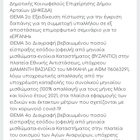
Δημοτικής Κοινωφελούς Επιχείρησης Δήμου
Αρταίων (ΔΗΚΕΔΑ)
ΘΕΜΑ 2ο: Εξειδίκευση πίστωσης για την έγκριση
δαπάνης για τη συμμετοχή υπαλλήλου σε εξ
αποστάσεως επιμορφωτικό σεμινάριο για το
«ΕΡΓΑΝΗ»
ΘΕΜΑ 3ο: Διαγραφή βεβαιωμένου ποσού
είσπραξης εσόδου (οφειλή) από μηνιαία
μισθώματα-ενοίκια Καταστήματος (ΒΥΖΑΝΤΙΟ) στην
πλατεία Εθνικής Αντιστάσεως, υπόχρεου
ΔΙΑΜΑΝΤΗ ΒΑΣΙΛΕΙΟ του ΜΗΧΑΗΛ με ΑΦΜ 116063291,
λόγω υποχρεωτικής απαλλαγής από την
υποχρέωση καταβολής του συνολικού μηνιαίου
μισθώματος (100% απαλλαγή) για τους μήνες Μάιο
και Ιούνιο έτους 2021, στα πλαίσια εφαρμογής των
ειδικών και έκτακτων μέτρων που σχετίζονται με
τον κορωνοϊό covid-19.
ΘΕΜΑ 4ο: Διαγραφή βεβαιωμένου ποσού
είσπραξης εσόδου (οφειλή) από μηνιαία
μισθώματα-ενοίκια Καταστήματος στην πλατεία
του οικισμού των Αγίων Αναργύρων, υπόχρεης