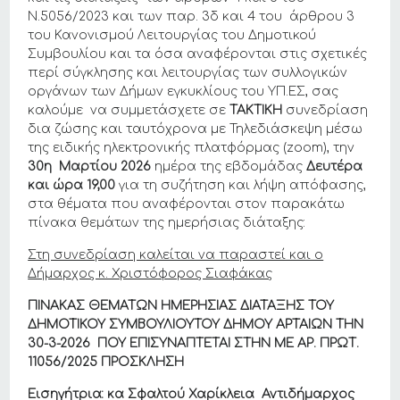
Ν.5056/2023 και των παρ. 3δ και 4 του άρθρου 3
του Κανονισμού Λειτουργίας του Δημοτικού
Συμβουλίου και τα όσα αναφέρονται στις σχετικές
περί σύγκλησης και λειτουργίας των συλλογικών
οργάνων των Δήμων εγκυκλίους του ΥΠ.ΕΣ, σας
καλούμε να συμμετάσχετε σε
ΤΑΚΤΙΚΗ
συνεδρίαση
δια ζώσης και ταυτόχρονα με Τηλεδιάσκεψη μέσω
της ειδικής ηλεκτρονικής πλατφόρμας (zoom), την
30η
Μαρτίου 2026
ημέρα της εβδομάδας
Δευτέρα
και ώρα
19,00
για τη συζήτηση και λήψη απόφασης,
στα θέματα που αναφέρονται στον παρακάτω
πίνακα θεμάτων της ημερήσιας διάταξης:
Στη συνεδρίαση καλείται να παραστεί και ο
Δήμαρχος κ. Χριστόφορος Σιαφάκας
ΠΙΝΑΚΑΣ ΘΕΜΑΤΩΝ ΗΜΕΡΗΣΙΑΣ ΔΙΑΤΑΞΗΣ ΤΟΥ
ΔΗΜΟΤΙΚΟΥ ΣΥΜΒΟΥΛΙΟΥΤΟΥ ΔΗΜΟΥ ΑΡΤΑΙΩΝ THN
30-3-2026 ΠΟΥ ΕΠΙΣΥΝΑΠΤΕΤΑΙ ΣΤΗΝ ΜΕ ΑΡ. ΠΡΩΤ.
11056/
2025
ΠΡΟΣΚΛΗΣΗ
Εισηγήτρια: κα Σφαλτού Χαρίκλεια
Αντιδήμαρχος