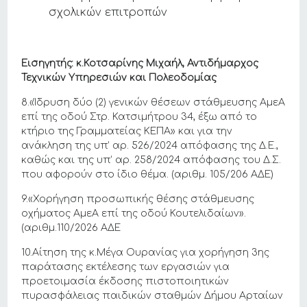
σχολικών επιτροπών
Εισηγητής:
κ.
Κοτσαρίνης Μιχαήλ, Αντιδήμαρχος
Τεχνικών Υπηρεσιών και Πολεοδομίας
8.«Ίδρυση δύο (2) γενικών θέσεων στάθμευσης ΑμεΑ
επί της οδού Στρ. Κατσιμήτρου 34, έξω από το
κτήριο της Γραμματείας ΚΕΠΑ» και για την
ανάκληση της υπ’ αρ. 526/2024 απόφασης της Δ.Ε.,
καθώς και της υπ’ αρ. 258/2024 απόφασης του Δ.Σ.
που αφορούν στο ίδιο θέμα. (αριθμ. 105/206 ΑΔΕ)
9.«Χορήγηση προσωπικής θέσης στάθμευσης
οχήματος ΑμεΑ επί της οδού Κουτελιδαίων».
(αριθμ.110/2026 ΑΔΕ
10.Αίτηση της κ.Μέγα Ουρανίας για χορήγηση 3ης
παράτασης εκτέλεσης των εργασιών για
προετοιμασία έκδοσης πιστοποιητικών
πυρασφάλειας παιδικών σταθμών Δήμου Αρταίων