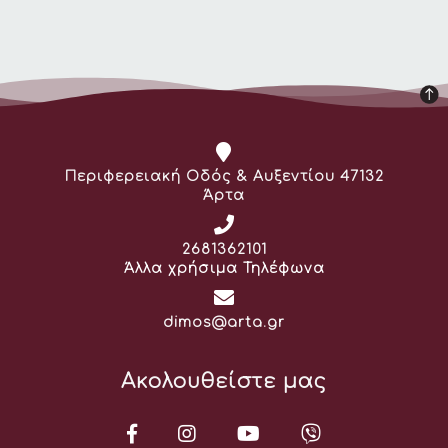
Διεύθυνση:
Περιφερειακή Οδός & Αυξεντίου 47132
Άρτα
Τηλέφωνο:
2681362101
Άλλα χρήσιμα Τηλέφωνα
Email:
dimos@arta.gr
Ακολουθείστε μας