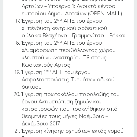
Αρταίων – Υποέργο 1: Ανοικτό κέντρο
εμπορίου Δήμου Αρταίων (OPEN MALL)
ου
Έγκριση του 2
ΑΠΕ του έργου
«Επένδυση κεντρικού αρδευτικού
αύλακα Βλαχέρνα – Γραμμενίτσα – Ρόκκα
ου
Έγκριση του 2
ΑΠΕ του έργου
«Διαμόρφωση περιβάλλοντος χώρου
κλειστού γυμναστηρίου Τ9 στους
Κωστακιούς Άρτας
ου
Έγκριση 1
ΑΠΕ του έργου
Ασφαλτοστρώσεις Τμημάτων οδικού
δικτύου
Έγκριση πρωτοκόλλου παραλαβής του
έργου Αντιμετώπιση ζημιών και
καταστροφών που προκλήθηκαν από
θεομηνίες τους μήνες Νοέμβριο –
Δεκέμβριο 2017
Έγκριση κίνησης οχημάτων εκτός νομού