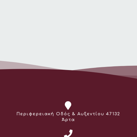
Διεύθυνση:
Περιφερειακή Οδός & Αυξεντίου 47132
Άρτα