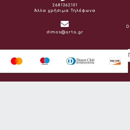
Τηλέφωνο:
2681362101
Άλλα χρήσιμα Τηλέφωνα
D
Email:
dimos@arta.gr