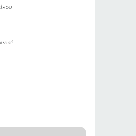
τίνου
ινική