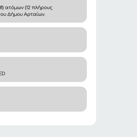
8) ατόμων (12 πλήρους
του Δήμου Αρταίων.
ED