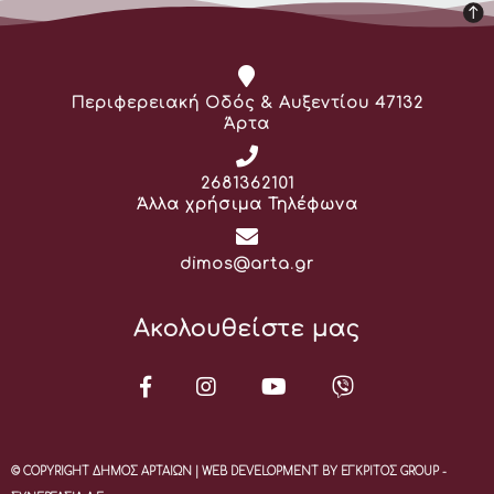
Διεύθυνση:
Περιφερειακή Οδός & Αυξεντίου 47132
Άρτα
Τηλέφωνο:
2681362101
Άλλα χρήσιμα Τηλέφωνα
Email:
dimos@arta.gr
Ακολουθείστε μας
© COPYRIGHT ΔΗΜΟΣ ΑΡΤΑΙΩΝ | WEB DEVELOPMENT BY ΕΓΚΡΙΤΟΣ GROUP -