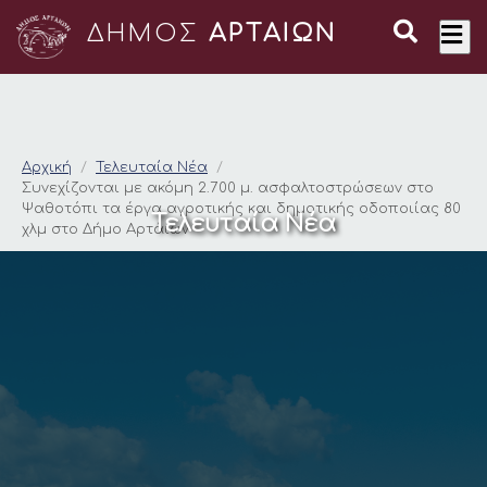
ΔΗΜΟΣ
ΑΡΤΑΙΩΝ
Συνεχίζονται με ακό
Αρχική
Τελευταία Νέα
Συνεχίζονται με ακόμη 2.700 μ. ασφαλτοστρώσεων στο
Ψαθοτόπι τα έργα αγροτικής και δημοτικής οδοποιίας 80
Τελευταία Νέα
χλμ στο Δήμο Αρτάιων