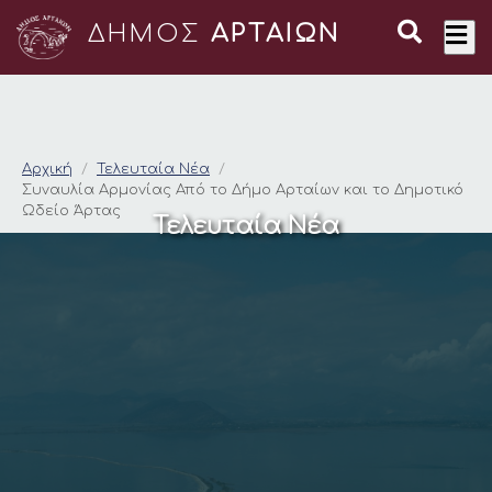
ΔΗΜΟΣ
ΑΡΤΑΙΩΝ
Συναυλία Αρμονίας Α
Αρχική
Τελευταία Νέα
Συναυλία Αρμονίας Από το Δήμο Αρταίων και το Δημοτικό
Ωδείο Άρτας
Τελευταία Νέα