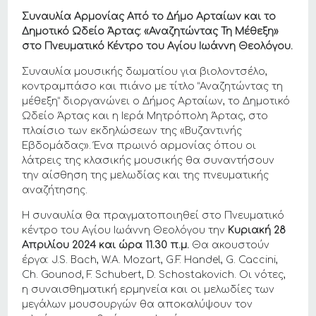
Συναυλία Αρμονίας Από το Δήμο Αρταίων και το
Δημοτικό Ωδείο Άρτας: «Αναζητώντας Τη Μέθεξη»
στο Πνευματικό Κέντρο του Αγίου Ιωάννη Θεολόγου.
Συναυλία μουσικής δωματίου για βιολοντσέλο,
κοντραμπάσο και πιάνο με τίτλο “Αναζητώντας τη
μέθεξη” διοργανώνει ο Δήμος Αρταίων, το Δημοτικό
Ωδείο Άρτας και η Ιερά Μητρόπολη Άρτας, στο
πλαίσιο των εκδηλώσεων της «Βυζαντινής
Εβδομάδας». Ένα πρωινό αρμονίας όπου οι
λάτρεις της κλασικής μουσικής θα συναντήσουν
την αίσθηση της μελωδίας και της πνευματικής
αναζήτησης.
Η συναυλία θα πραγματοποιηθεί στο Πνευματικό
κέντρο του Αγίου Ιωάννη Θεολόγου την
Κυριακή 28
Απριλίου 2024 και ώρα 11.30 π.μ.
Θα ακουστούν
έργα: J.S. Bach, W.A. Mozart, G.F. Handel, G. Caccini,
Ch. Gounod, F. Schubert, D. Schostakovich. Οι νότες,
η συναισθηματική ερμηνεία και οι μελωδίες των
μεγάλων μουσουργών θα αποκαλύψουν τον