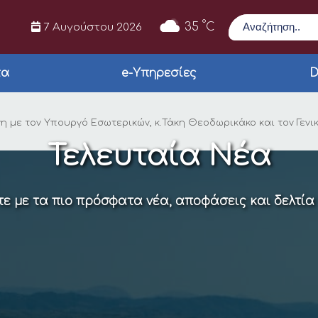
Αναζήτηση
°
35
C
7 Αυγούστου 2026
τα
e-Υπηρεσίες
D
Δημάρχου Αρταίων, Χ
 με τον Υπουργό Εσωτερικών, κ.Τάκη Θεοδωρικάκο και τον Γενικ
Τελευταία Νέα
ε με τα πιο πρόσφατα νέα, αποφάσεις και δελτία