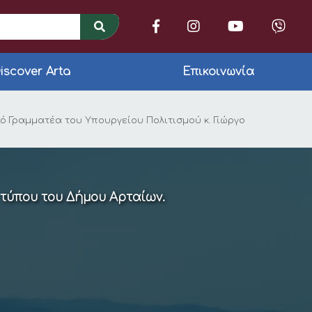
iscover Arta
Επικοινωνία
ρήστου Τσιρογιάννη 
ό Γραμματέα του Υπουργείου Πολιτισμού κ. Γιώργο
 τύπου του Δήμου Αρταίων.