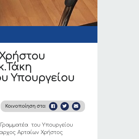
 Χρήστου
κ.Τάκη
ου Υπουργείου
Κοινοποίηση στο:
ό Γραμματέα του Υπουργείου
μαρχος Αρταίων Χρήστος