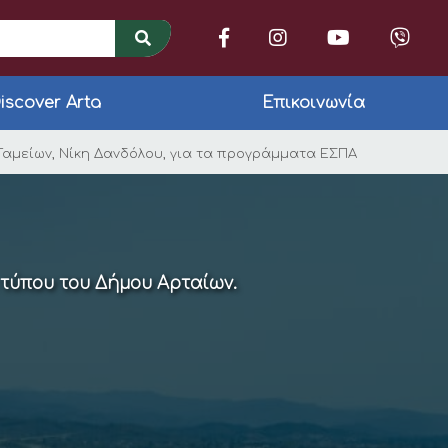
iscover Arta
Επικοινωνία
. Τσιρογιάννη με τη
Ταμείων, Νίκη Δανδόλου, για τα προγράμματα ΕΣΠΑ
 τύπου του Δήμου Αρταίων.