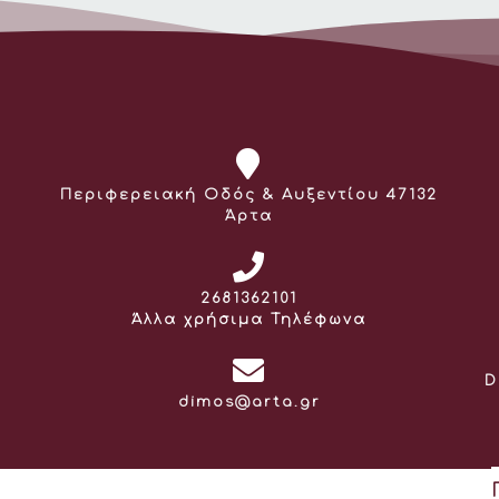
Διεύθυνση:
Περιφερειακή Οδός & Αυξεντίου 47132
Άρτα
Τηλέφωνο:
2681362101
Άλλα χρήσιμα Τηλέφωνα
D
Email:
dimos@arta.gr