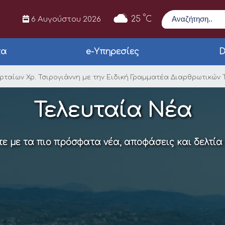
Αναζήτηση
°
25
C
6 Αυγούστου 2026
τα
e-Υπηρεσίες
D
Δημάρχου Αρταίων Χρ
ταίων Χρ. Τσιρογιάννη με την Ειδική Γραμματέα Διαρθρωτικών 
Τελευταία Νέα
ε με τα πιο πρόσφατα νέα, αποφάσεις και δελτία