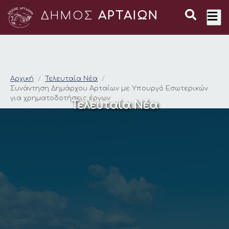
ΔΗΜΟΣ
ΑΡΤΑΙΩΝ
Συνάντηση Δημάρχου
Αρχική
Τελευταία Νέα
Συνάντηση Δημάρχου Αρταίων με Υπουργό Εσωτερικών
για χρηματοδοτήσεις έργων
Τελευταία Νέα