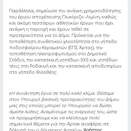
Παράλληλα, σημείωσε την ανάγκη χρηματοδότησης
του έργου αποχέτευσης Γλυκόριζο –Λιμίνη, καθώς
και ακόμη τεσσάρων αθλητικών έργων που έχει
ανάγκη η περιοχή και έχουν τεθεί σε
προτεραιότητα για το Δήμο. Πρόκειται για την
τοποθέτηση συνθετικού χλοοτάπητα στο γήπεδο
ποδοσφαίρου Κεραματών (ΕΠΣ Άρτας), την
τοποθέτηση ηλεκτροφωτισμού στο Δημοτικό
Στάδιο, την κατασκευή γηπέδων 5Χ5 και γηπέδων
τένις στη Ροδαυγή και την κατασκευή αποδυτηρίων
στο γήπεδο Φιλοθέης.
«
Η συνάντηση έγινε σε πολύ καλό κλίμα. Θέσαμε
στον Υπουργό βασικές προτεραιότητες του Δήμου
μας στις οποίες μπορεί το Υπουργείο να δώσει
άμεσα λύσεις. Αναμένουμε τις ενέργειες του, ώστε
να προχωρήσουμε και να κλείσουμε πολύ
σημαντικά θέματα για την Άρτα
» αναφέρει σε
δήλωσή του ο Δήμαρχος Αρταίων
Χρήστος