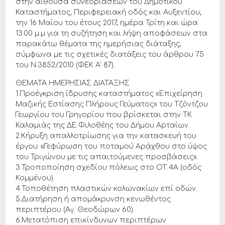
στην αίθουσα συνεδριάσεων του Δημοτικού
Καταστήματος, Περιφερειακή οδός και Αυξεντίου,
την 16 Μαΐου του έτους 2017, ημέρα Τρίτη και ώρα
13:00 μ.μ για τη συζήτηση και λήψη αποφάσεων στα
παρακάτω θέματα της ημερήσιας διάταξης,
σύμφωνα με τις σχετικές διατάξεις του άρθρου 75
του Ν.3852/2010 (ΦΕΚ Α’ 87).
ΘΕΜΑΤΑ ΗΜΕΡΗΣΙΑΣ ΔΙΑΤΑΞΗΣ
1.Προέγκριση ίδρυσης καταστήματος «Επιχείρηση
Μαζικής Εστίασης Πλήρους Γεύματος» του Τζόντζου
Γεωργίου του Γρηγορίου που βρίσκεται στην ΤΚ
Καλαμιάς της ΔΕ Φιλοθέης του Δήμου Αρταίων.
2.Κήρυξη απαλλοτρίωσης για την κατασκευή του
έργου: «Γεφύρωση του ποταμού Αράχθου στο ύψος
του Τριγώνου με τις απαιτούμενες προσβάσεις».
3.Τροποποίηση σχεδίου πόλεως στο ΟΤ 4Α (οδός
Κομμένου)
4.Τοποθέτηση πλαστικών κολωνακίων επί οδών.
5.Διατήρηση ή απομάκρυνση κενωθέντος
περιπτέρου (Αγ. Θεοδώρων 60).
6.Μετατόπιση επικίνδυνων περιπτέρων