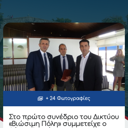
+ 24 Φωτογραφίες
Στο πρώτο συνέδριο του Δικτύου
«Βιώσιμη Πόλη» συμμετείχε ο