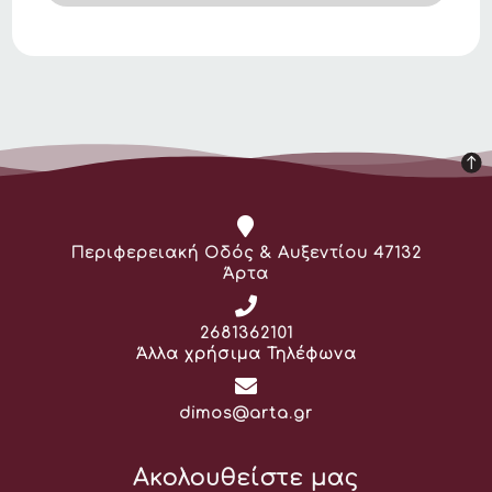
Διεύθυνση:
Περιφερειακή Οδός & Αυξεντίου 47132
Άρτα
Τηλέφωνο:
2681362101
Άλλα χρήσιμα Τηλέφωνα
Email:
dimos@arta.gr
Ακολουθείστε μας