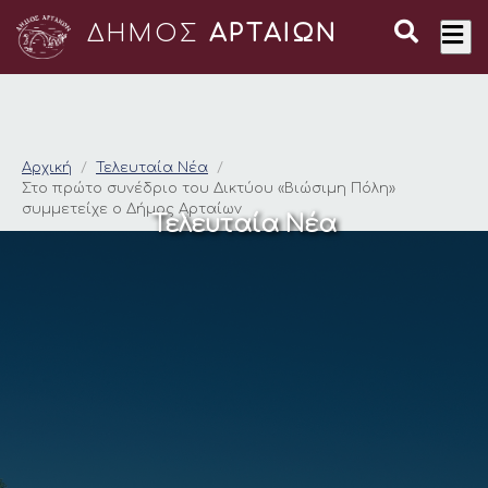
ΔΗΜΟΣ
ΑΡΤΑΙΩΝ
Στο πρώτο συνέδριο 
Αρχική
Τελευταία Νέα
Στο πρώτο συνέδριο του Δικτύου «Βιώσιμη Πόλη»
συμμετείχε ο Δήμος Αρταίων
Τελευταία Νέα