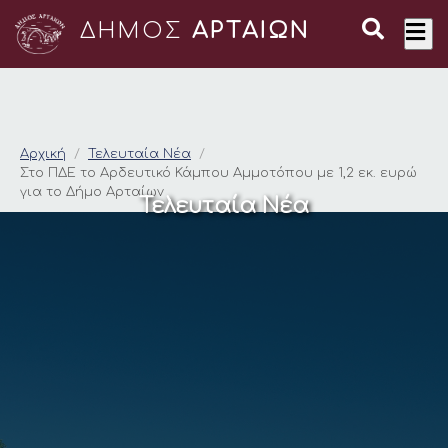
ΔΗΜΟΣ
ΑΡΤΑΙΩΝ
Στο ΠΔΕ το Αρδευτικ
Αρχική
Τελευταία Νέα
Στο ΠΔΕ το Αρδευτικό Κάμπου Αμμοτόπου με 1,2 εκ. ευρώ
για το Δήμο Αρταίων
Τελευταία Νέα