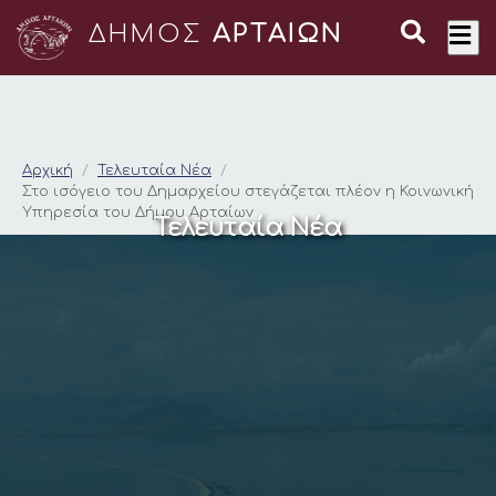
ΔΗΜΟΣ
ΑΡΤΑΙΩΝ
Στο ισόγειο του Δημ
Αρχική
Τελευταία Νέα
Στο ισόγειο του Δημαρχείου στεγάζεται πλέον η Κοινωνική
Υπηρεσία του Δήμου Αρταίων
Τελευταία Νέα