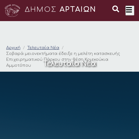
ΔΗΜΟΣ
ΑΡΤΑΙΩΝ
Σοβαρά μειονεκτήμα
Αρχική
Τελευταία Νέα
Σοβαρά μειονεκτήματα έδειξε η μελέτη κατασκευής
Επιχειρηματικού Πάρκου στην θέση Κριεκούκια
Τελευταία Νέα
Αμμοτόπου