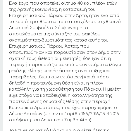
Ένα έργο που αποτελεί αίτημα 40 και πλέον ετών
της Αρτινής κοινωνίας, η κατασκευή του
Επιχειρηματικού Πάρκου στην Άρτα, ήταν ένα από
τα κυριότερα θέματα που απασχόλησε το χθεσινό
Δημοτικό Συμβούλιο. Σύμφωνα με τα
αποτελέσματα της σύνταξης του φακέλου
σκοπιμότητας-βιωσιμότητας κατασκευής του
Επιχειρηματικού Πάρκου Άρτας, που
αποτυπώθηκαν και παρουσίασαν στον Δήμο στην
σχετική τους έκθεση οι μελετητές, έδειξαν ότι η
περιοχή παρουσιάζει αρκετά μειονεκτήματα (λόγω
μεγάλης κλίσης, μικρής έκτασης ανάπτυξης και
παρεμβολές ιδιωτικών εκτάσεων) κατά πόσο
δηλαδή η προτεινόμενη θέση είναι η πλέον
κατάλληλη για τη χωροθέτηση του Πάρκου. Η μελέτη
είχε στόχο να καταδειχθεί η καταλληλότητα της
προτεινόμενης δημοτικής θέσης στην περιοχή
Κριεκούκια Αμμοτόπου, που έχει παραχωρήσει ο
Δήμος Αρταίων (με την υπ’ αρίθμ 156/2016/18-4-2016
απόφαση του Δημοτικού Συμβουλίου).
Το Επιχειρηματικό Πάρκο θα διαθέτει όλες τις