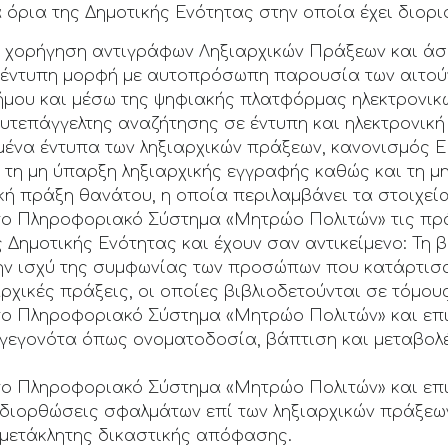
όρια της Δημοτικής Ενότητας στην οποία έχει διορισ
ν χορήγηση αντιγράφων Ληξιαρχικών Πράξεων και ά
σε έντυπη μορφή με αυτοπρόσωπη παρουσία των αιτού
Δήμου και μέσω της ψηφιακής πλατφόρμας ηλεκτρονικ
υτεπάγγελτης αναζήτησης σε έντυπη και ηλεκτρονική
να έντυπα των ληξιαρχικών πράξεων, κανονισμός ΕΕ 
 τη μη ύπαρξη ληξιαρχικής εγγραφής καθώς και τη 
ική πράξη θανάτου, η οποία περιλαμβάνει τα στοιχεί
στο Πληροφοριακό Σύστημα «Μητρώο Πολιτών» τις πρ
ς Δημοτικής Ενότητας και έχουν σαν αντικείμενο: Τη
ην ισχύ της συμφωνίας των προσώπων που κατάρτισ
αρχικές πράξεις, οι οποίες βιβλιοδετούνται σε τόμους
στο Πληροφοριακό Σύστημα «Μητρώο Πολιτών» και επι
γεγονότα όπως ονοματοδοσία, βάπτιση και μεταβολέ
στο Πληροφοριακό Σύστημα «Μητρώο Πολιτών» και επι
 διορθώσεις σφαλμάτων επί των ληξιαρχικών πράξεων
αμετάκλητης δικαστικής απόφασης.