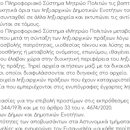
στο Πληροφοριακό Σύστημα Μητρώο Πολιτών τις βαπτί
ικητικά όρια των ληξιαρχικών Δημοτικών Ενοτήτων τ
συνταχθεί σε άλλα ληξιαρχεία και εκτυπώνει τις αντ
ύνται σε τόμους.
στο Πληροφοριακό Σύστημα «Μητρώο Πολιτών» μεταβο
ου μετά τη σύνταξη των ληξιαρχικών πράξεων λόγω 
οσβολής πατρότητας, υιοθεσίας τέκνου και λύσης αυ
οσθήκης ή μεταβολής ονόματος, επωνύμου, ιθαγένει
που έλαβαν χώρα στην διοικητική περιφέρεια του ληξ
ής πράξης. Τηρεί αρχεία αιτήσεων μαζί με τα δικαιο
οι οποίοι διαφυλάσσονται στο διηνεκές στο αρχείο.
τοιχεία ληξιαρχικών πράξεων που έχουν καταχωριστ
ία που εμπεριέχονται στις ενυπόγραφες έγχαρτες ληξ
κασίες για την επιβολή προστίμων στις εκπρόθεσμες
344/1976 και με το άρθρο 33 του ν. 4674/2020.
λων Δήμων και Δημοτικών Ενοτήτων.
υτότητες των αποβιωσάντων στα Αστυνομικά τμήματα 
γελίες και ενημερώνει τον Εισαγγελέα για κάθε περί