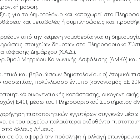
τρονική μορφή.
άξεις για το Δημοτολόγιο και καταχωρεί στο Πληροφ
ρθώσεις και μεταβολές ή συμπληρώσεις και προσθήκε
ρρέουν από την κείμενη νομοθεσία για τη δημιουργία
μπληρώσεις στοιχείων δημοτών στο Πληροφοριακό Σύσ
 απόφασης Δημάρχου (Χ.Α.Δ.).
 Αριθμού Μητρώου Κοινωνικής Ασφάλισης (ΑΜΚΑ) κα
ητικά και βεβαιώσεων δημοτολογίου: α) Ατομικά πισ
οπροσωπίας, πολύγλωσσο έντυπο (κανονισμός ΕΕ 2016
στοποιητικά οικογενειακής κατάστασης, οικογενειακή
Αρχών) Ε401, μέσω του Πληροφοριακού Συστήματος «
ην χορήγηση πιστοποιητικών εγγυτέρων συγγενών μέσ
ει εκ του αρχείου παλαιότερα εκδοθέντα πιστοποιη
 από άλλους Δήμους.
σία σε ότι αφορά την πρόσληψη ή αλλαγή επωνύμου 