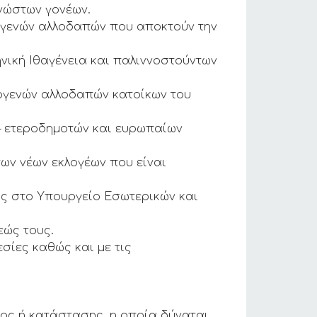
νώστων γονέων.
ογενών αλλοδαπών που αποκτούν την
νική Ιθαγένεια και παλιννοστούντων
λογενών αλλοδαπών κατοίκων του
– ετεροδημοτών και ευρωπαίων
ων νέων εκλογέων που είναι
υς στο Υπουργείο Εσωτερικών και
εώς τους.
σίες καθώς και με τις
ος ή κατάστασης, η οποία δύναται