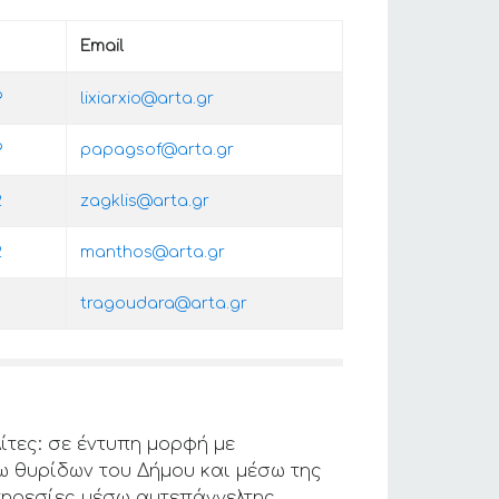
Email
9
lixiarxio@arta.gr
9
papagsof@arta.gr
2
zagklis@arta.gr
2
manthos@arta.gr
tragoudara@arta.gr
ίτες: σε έντυπη μορφή με
ω θυρίδων του Δήμου και μέσω της
πηρεσίες μέσω αυτεπάγγελτης