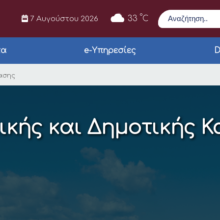
Αναζήτηση
°
33
C
7 Αυγούστου 2026
τα
e-Υπηρεσίες
D
ημοτικής Κατάστασης
τασης
ικής και Δημοτικής 