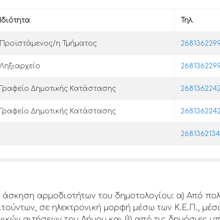
Ιδιότητα
Τηλ.
Προϊστάμενος/η Τμήματος
268136229
Ληξιαρχείο
268136229
Γραφείο Δηµοτικής Κατάστασης
268136224
Γραφείο Δηµοτικής Κατάστασης
268136224
2681362134
 άσκηση αρμοδιοτήτων του δημοτολογίου: α) Από πολ
ύντων, σε ηλεκτρονική μορφή μέσω των Κ.Ε.Π., μέσ
ικών αιτήσεων του Δήμου και β) από τις δημόσιες υ