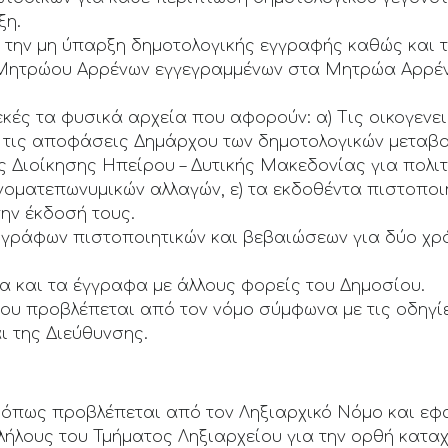
ξη.
α την μη ύπαρξη δημοτολογικής εγγραφής καθώς και 
Μητρώου Αρρένων εγγεγραμμένων στα Μητρώα Αρρένω
εκές τα φυσικά αρχεία που αφορούν: α) Τις οικογενε
ι τις αποφάσεις Δημάρχου των δημοτολογικών μεταβολώ
Διοίκησης Ηπείρου – Δυτικής Μακεδονίας για πολιτ
οματεπωνυμικών αλλαγών, ε) τα εκδοθέντα πιστοποι
την έκδοσή τους.
τιγράφων πιστοποιητικών και βεβαιώσεων για δύο χρό
α και τα έγγραφα με άλλους φορείς του Δημοσίου.
ου προβλέπεται από τον νόμο σύμφωνα με τις οδηγίες
ι της Διεύθυνσης.
 όπως προβλέπεται από τον Ληξιαρχικό Νόμο και εφ
λήλους του Τμήματος Ληξιαρχείου για την ορθή κατα