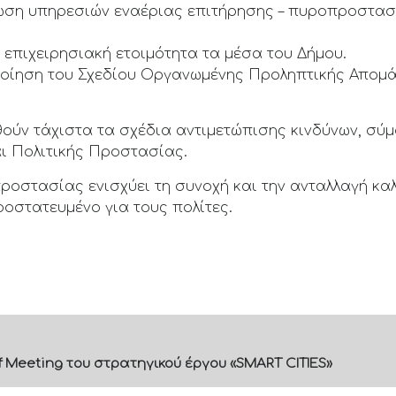
θωση υπηρεσιών εναέριας επιτήρησης – πυροπροστασί
ε επιχειρησιακή ετοιμότητα τα μέσα του Δήμου.
οποίηση του Σχεδίου Οργανωμένης Προληπτικής Απομ
θούν τάχιστα τα σχέδια αντιμετώπισης κινδύνων, σύ
αι Πολιτικής Προστασίας.
προστασίας ενισχύει τη συνοχή και την ανταλλαγή κ
οστατευμένο για τους πολίτες.
f Meeting του στρατηγικού έργου «SMART CITIES»