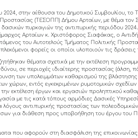
ου 2024, στην αίθουσα του Δημοτικού Συμβουλίου, το 
 Προστασίας (ΤΕΣΟΠΠ) Δήμου Αρταίων, με θέμα τον Σ
ω δασικών πυρκαγιών της αντιπυρικής περιόδου 2024
ήμαρχος Αρταίων κ. Χριστόφορος Σιαφάκας, ο Αντιδ
στάμενος του Αυτοτελούς Τμήματος Πολιτικής Προστ
πλεκόμενοι φορείς οι οποίοι υλοποιούν τις δράσεις
ζητήθηκαν θέματα σχετικά με την εκτέλεση προγραμ
νδύνου, σε περιοχές ιδιαίτερης προστασίας (άλση, π
ρυνση των υπολειμμάτων καθαρισμού της βλάστησης 
των χώρων, εντός εγκεκριμένων ρυμοτομικών σχεδίων
 την εκτέλεση έργων και εργασιών προληπτικού καθ
γασία με τις κατά τόπους αρμόδιες Δασικές Υπηρεσί
ια λόγους αντιπυρικής προστασίας των πολεοδομικών
μέσων για διάθεση προς υποβοήθηση του έργου του 
ατα που αφορούν στη διασφάλιση της επικοινωνίας