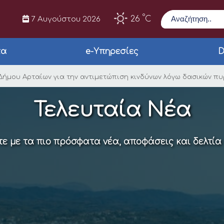
Αναζήτηση
°
26
C
7 Αυγούστου 2026
τα
e-Υπηρεσίες
D
ηρεσίες του Δήμου Α
 Δήμου Αρταίων για την αντιμετώπιση κινδύνων λόγω δασικών π
Τελευταία Νέα
ε με τα πιο πρόσφατα νέα, αποφάσεις και δελτία