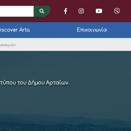
iscover Arta
Επικοινωνία
ρταίων για την αντι
υρκαγιών
 τύπου του Δήμου Αρταίων.