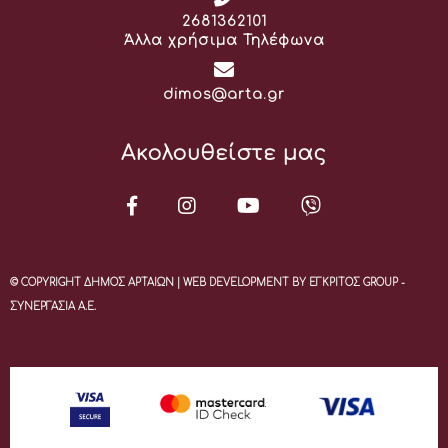
Τηλέφωνο:
2681362101
Άλλα χρήσιμα Τηλέφωνα
Email:
dimos@arta.gr
Ακολουθείστε μας
© COPYRIGHT ΔΗΜΟΣ ΑΡΤΑΙΩΝ | WEB DEVELOPMENT BY ΕΓΚΡΙΤΟΣ GROUP -
ΣΥΝΕΡΓΑΣΙΑ Α.Ε.