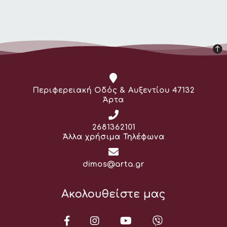
Διεύθυνση:
Περιφερειακή Οδός & Αυξεντίου 47132
Άρτα
Τηλέφωνο:
2681362101
Άλλα χρήσιμα Τηλέφωνα
Email:
dimos@arta.gr
Ακολουθείστε μας