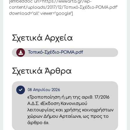
[embeddoc url=”https://www.arta.gr/wp-
content/uploads/2017/12/Τοπικό-Σχέδιο-ΡΟΜΑ.pdf”
download=”all” viewer=”google”]
Σχετικά Αρχεία
Τοπικό-Σχέδιο-ΡΟΜΑ.pdf
Σχετικά Άρθρα
08 Απριλίου 2026
«Τροποποίηση ή μη της αριθ. 17/2016
Α.Δ.Σ. «Έκδοση Κανονισμού
λειτουργίας και χρήσης κοινοχρήστων
χώρων Δήμου Αρταίων», ως προς το
άρθρο 6».