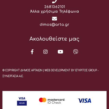
Τηλέφωνο:
2681362101
Άλλα χρήσιμα Τηλέφωνα
Email:
dimos@arta.gr
Ακολουθείστε μας
© COPYRIGHT ΔΗΜΟΣ ΑΡΤΑΙΩΝ | WEB DEVELOPMENT BY ΕΓΚΡΙΤΟΣ GROUP -
ΣΥΝΕΡΓΑΣΙΑ Α.Ε.