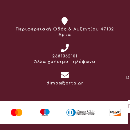
Διεύθυνση:
Περιφερειακή Οδός & Αυξεντίου 47132
Άρτα
Τηλέφωνο:
2681362101
Άλλα χρήσιμα Τηλέφωνα
D
Email:
dimos@arta.gr