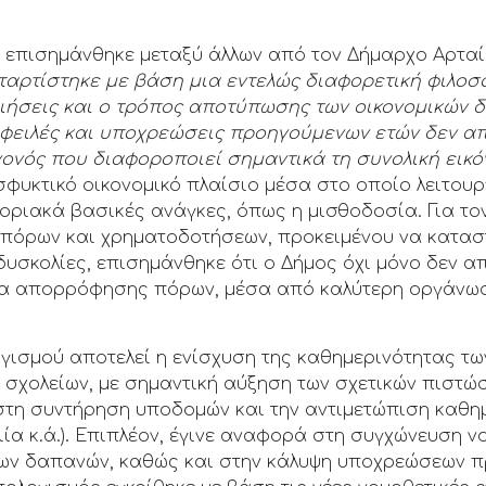
ς επισημάνθηκε μεταξύ άλλων από τον Δήμαρχο Αρταί
αταρτίστηκε με βάση μια εντελώς διαφορετική φιλοσ
ποιήσεις και ο τρόπος αποτύπωσης των οικονομικών 
 οφειλές και υποχρεώσεις προηγούμενων ετών δεν απ
ονός που διαφοροποιεί σημαντικά τη συνολική εικό
φυκτικό οικονομικό πλαίσιο μέσα στο οποίο λειτουργο
οριακά βασικές ανάγκες, όπως η μισθοδοσία. Για το
πόρων και χρηματοδοτήσεων, προκειμένου να κατασ
δυσκολίες, επισημάνθηκε ότι ο Δήμος όχι μόνο δεν 
ητα απορρόφησης πόρων, μέσα από καλύτερη οργάνωσ
γισμού αποτελεί η ενίσχυση της καθημερινότητας τω
 σχολείων, με σημαντική αύξηση των σχετικών πιστώσ
στη συντήρηση υποδομών και την αντιμετώπιση καθ
ία κ.ά.). Επιπλέον, έγινε αναφορά στη συγχώνευση 
ων δαπανών, καθώς και στην κάλυψη υποχρεώσεων π