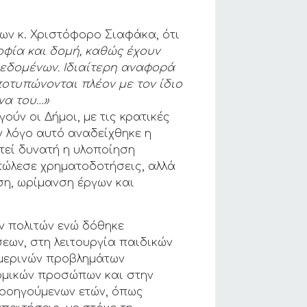
ων κ. Χριστόφορο Σιαφάκα, ότι
οφία και δομή, καθώς έχουν
δεδομένων. Ιδιαίτερη αναφορά
οτυπώνονται πλέον με τον ίδιο
να του…»
ύν οι Δήμοι, με τις κρατικές
ν λόγο αυτό αναδείχθηκε η
τεί δυνατή η υλοποίηση
απώλεσε χρηματοδοτήσεις, αλλά
η, ωρίμανση έργων και
ν πολιτών ενώ δόθηκε
εων, στη λειτουργία παιδικών
ημερινών προβλημάτων
νομικών προσώπων και στην
ροηγούμενων ετών, όπως