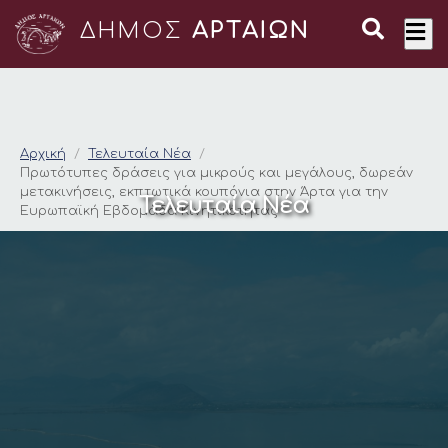
ΔΗΜΟΣ
ΑΡΤΑΙΩΝ
Πρωτότυπες δράσεις 
Αρχική
Τελευταία Νέα
Πρωτότυπες δράσεις για μικρούς και μεγάλους, δωρεάν
μετακινήσεις, εκπτωτικά κουπόνια στην Άρτα για την
Τελευταία Νέα
Ευρωπαϊκή Εβδομάδα Κινητικότητας