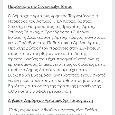
Παρόντες στην Συνέντευξη Τύπου
Ο Δήμαρχος Αρταίων, Χρήστος Τσιρογιάννης, ο
Πρόεδρος του Αστικού ΚΤΕΛ Άρτας, Κώστας
Σακκάς, ο Εκπρόσωπος της Τροχαίας Άρτας,
Σπύρος Πλιάκος, ο Πρόεδρος του Συλλόγου
Εστίασης Διασκέδασης Άρτας, Γιώργος Γκανιάτσας
και ο Πρόεδρος του Ποδηλατικού Ομίλου Άρτας,
Περικλής Ζώτος ήταν παρόντες στην Συνέντευξη,
όπου και αναφέρθηκαν στο επίπεδο της
προετοιμασίας που έχει προηγηθεί από όλους
εμπλεκόμενους. Σημειώνεται πως οι δράσεις με τις
οποίες ο Δήμος Αρταίων συμμετέχει στην
Ευρωπαϊκή Εβδομάδα Κινητικότητας, έχουν σκοπό
να ενημερώσουν και να ευαισθητοποιήσουν τους
δημότες για τα οφέλη της πράσινης μετακίνησης
αλλά και την ασφαλή μετακίνηση.
Δήλωση Δημάρχου Αρταίων, Χρ. Τσιρογιάννη
“O
Δήμος Αρταίων διαθέτει εγκεκριμένο Σχέδιο