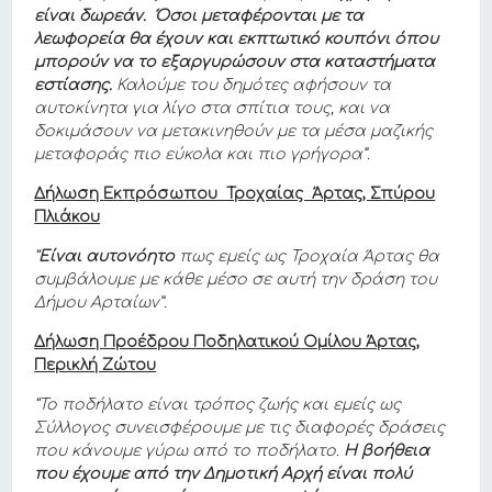
είναι δωρεάν. Όσοι μεταφέρονται με τα
λεωφορεία θα έχουν και εκπτωτικό κουπόνι όπου
μπορούν να το εξαργυρώσουν στα καταστήματα
εστίασης.
Καλούμε του δημότες αφήσουν τα
αυτοκίνητα για λίγο στα σπίτια τους, και να
δοκιμάσουν να μετακινηθούν με τα μέσα μαζικής
μεταφοράς πιο εύκολα και πιο γρήγορα”.
Δήλωση
Εκπρόσωπου Τροχαίας Άρτας, Σπύρου
Πλιάκου
“
Είναι αυτονόητο
πως εμείς ως Τροχαία Άρτας θα
συμβάλουμε με κάθε μέσο σε αυτή την δράση του
Δήμου Αρταίων”.
Δήλωση Προέδρου Ποδηλατικού Ομίλου Άρτας,
Περικλή Ζώτου
“Το ποδήλατο είναι τρόπος ζωής και εμείς ως
Σύλλογος συνεισφέρουμε με τις διαφορές δράσεις
που κάνουμε γύρω από το ποδήλατο.
Η βοήθεια
που έχουμε από την Δημοτική Αρχή είναι πολύ