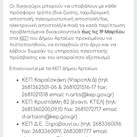
Οι δικαιούχοι μπορούν να υποβάλουν με κάθε
πρόσφορο τρόπο (δια ζώσης, ταχυδρομική
αποστολή, τηλεομοιοτυπική αποστολή/fax,
ηλεκτρονική αποστολή/e-mail) τα κατά περίπτωση
προβλεπόμενα δικαιολογητικά
έως τις 19 Μαρτίου
στα
ΚΕΠ
του Δήμου Αρταίων προκειμένου να
πιστοποιηθούν, να ενταχθούν στο έργο και να
λάβουν δωρεάν τις υπηρεσίες τηλεοπτικής
πρόσβασης και τον απαραίτητο εξοπλισμό.
Επικοινωνία με τα ΚΕΠ Δήμου Αρταίων
ΚΕΠ Καραϊσκάκη (Ψαροπλιά) (τηλ:
2681362501-06 & 2681021516-17 fax:
2681021518 email: n.artis@kep.gov.gr)
ΚΕΠ Κρυστάλλη 82 (έναντι ΚΤΕΛ) (τηλ:
2681360200,09,10 fax: 2681072717 email:
d.artaion@kep.gov.gr)
ΚΕΠ Δ.Ε. Ξηροβουνίου (τηλ: 2683360016
fax: 2683360019, 2683081777 email: