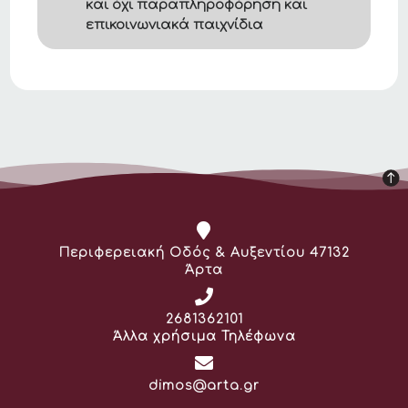
και όχι παραπληροφόρηση και
επικοινωνιακά παιχνίδια
Διεύθυνση:
Περιφερειακή Οδός & Αυξεντίου 47132
Άρτα
Τηλέφωνο:
2681362101
Άλλα χρήσιμα Τηλέφωνα
Email:
dimos@arta.gr