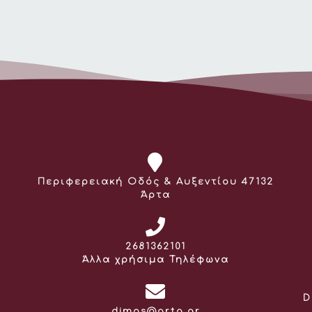
Διεύθυνση:
Περιφερειακή Οδός & Αυξεντίου 47132
Άρτα
Τηλέφωνο:
2681362101
Άλλα χρήσιμα Τηλέφωνα
D
Email:
dimos@arta.gr