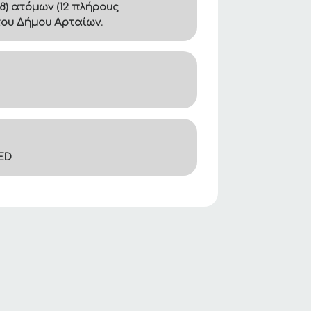
8) ατόμων (12 πλήρους
του Δήμου Αρταίων.
ED