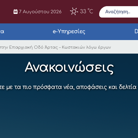
Αναζήτηση
°
33
C
7 Αυγούστου 2026
τα
e-Υπηρεσίες
D
κυκλοφορίας στην Επ
την Επαρχιακή Οδό Άρτας – Κωστακιών λόγω έργων
Ανακοινώσεις
ε με τα πιο πρόσφατα νέα, αποφάσεις και δελτία