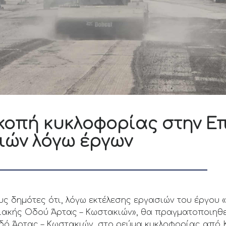
κοπή κυκλοφορίας στην Ε
ιών λόγω έργων
υς δημότες ότι, λόγω εκτέλεσης εργασιών του έργου
χιακής Οδού Άρτας – Κωστακιών», θα πραγματοποιηθ
ό Άρτας – Κωστακιών, στο ρεύμα κυκλοφορίας από 