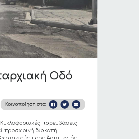
παρχιακή Οδό
Κοινοποίηση στο:
 «Κυκλοφοριακές παρεμβάσεις
εί προσωρινή διακοπή
Κωστακιούς προς Άρτα, εντός