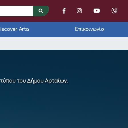
iscover Arta
Επικοινωνία
αρχιακή Οδό Άρτας 
 τύπου του Δήμου Αρταίων.