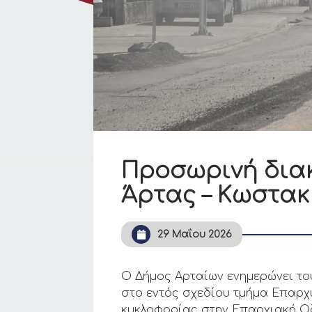
Προσωρινή δια
Άρτας – Κωστακ
29 Μαΐου 2026
Ο Δήμος Αρταίων ενημερώνει το
στο εντός σχεδίου τμήμα Επαρ
κυκλοφορίας στην Επαρχιακή Οδ