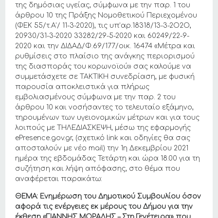
της δημόσιας υγείας, σύμφωνα με την παρ. 1 του
άρθρου 10 της Πράξης Νομοθετικού Περιεχομένου
(ΦΕΚ 55/τ.Α’/ 11-3-2020), τις υπ’αρ.18318/13-3-2Ο2Ο,
20930/31-3-2020 33282/29-5-2020 και 60249/22-9-
2020 και την ΔΙΔΑΔ/Φ.69/177/οικ. 16474 «Μέτρα και
ρυθμίσεις στο πλαίσιο της ανάγκης περιορισμού
της διασποράς του κορωνοϊού» σας καλούμε να
συμμετάσχετε σε ΤΑΚΤΙΚΗ συνεδρίαση, με φυσική
παρουσία αποκλειστικά για πλήρως
εμβολιασμένους σύμφωνα με την παρ. 2 του
άρθρου 10 και νοσήσαντες το τελευταίο εξάμηνο,
τηρουμένων των υγειονομικών μέτρων και για τους
λοιπούς με ΤΗΛΕΔΙΑΣΚΕΨΗ, μέσω της εφαρμογής
ePresence.gov.gr, (σχετικό link και οδηγίες θα σας
αποσταλούν με νέο mail) την 1η Δεκεμβρίου 2021
ημέρα της εβδομάδας Τετάρτη και ώρα 18.00 για τη
συζήτηση και λήψη απόφασης, στο θέμα που
αναφέρεται παρακάτω:
ΘΕΜΑ: Ενημέρωση του Δημοτικού Συμβουλίου όσον
αφορά τις ενέργειες εκ μέρους του Δήμου για την
έκθεση «ΓΙΑΝΝΗΣ ΜΟΡΑΛΗΣ – Στη Γενέτειρα» που