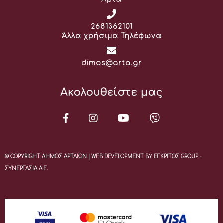
Τηλέφωνο:
2681362101
Άλλα χρήσιμα Τηλέφωνα
Email:
dimos@arta.gr
Ακολουθείστε μας
© COPYRIGHT ΔΗΜΟΣ ΑΡΤΑΙΩΝ | WEB DEVELOPMENT BY ΕΓΚΡΙΤΟΣ GROUP -
ΣΥΝΕΡΓΑΣΙΑ Α.Ε.