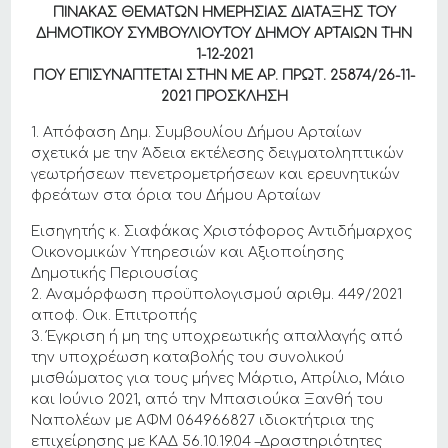
ΠΙΝΑΚΑΣ ΘΕΜΑΤΩΝ ΗΜΕΡΗΣΙΑΣ ΔΙΑΤΑΞΗΣ ΤΟΥ
ΔΗΜΟΤΙΚΟΥ ΣΥΜΒΟΥΛΙΟΥΤΟΥ ΔΗΜΟΥ ΑΡΤΑΙΩΝ THN
1-12-2021
ΠΟΥ ΕΠΙΣΥΝΑΠΤΕΤΑΙ ΣΤΗΝ ΜΕ ΑΡ. ΠΡΩΤ. 25874/26-11-
2021 ΠΡΟΣΚΛΗΣΗ
1. Απόφαση Δημ. Συμβουλίου Δήμου Αρταίων
σχετικά με την Άδεια εκτέλεσης δειγματοληπτικών
γεωτρήσεων πενετρομετρήσεων και ερευνητικών
φρεάτων στα όρια του Δήμου Αρταίων
Εισηγητής κ. Σιαφάκας Χριστόφορος Αντιδήμαρχος
Οικονομικών Υπηρεσιών και Αξιοποίησης
Δημοτικής Περιουσίας
2. Αναμόρφωση προϋπολογισμού αριθμ. 449/2021
αποφ. Οικ. Επιτροπής
3. Έγκριση ή μη της υποχρεωτικής απαλλαγής από
την υποχρέωση καταβολής του συνολικού
μισθώματος για τους μήνες Μάρτιο, Απρίλιο, Μάιο
και Ιούνιο 2021, από την Μπασιούκα Ξανθή του
Ναπολέων με ΑΦΜ 064966827 ιδιοκτήτρια της
επιχείρησης με ΚΑΔ 56.10.19.04 –Δραστηριότητες