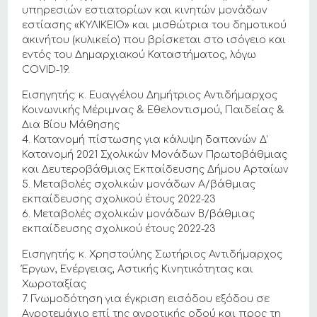
υπηρεσιών εστιατορίων και κινητών μονάδων
εστίασης «ΚΥΛΙΚΕΙΟ» και μισθώτρια του δημοτικού
ακινήτου (κυλικείο) που βρίσκεται στο ισόγειο και
εντός του Δημαρχιακού Καταστήματος, λόγω
COVID-19.
Εισηγητής: κ. Ευαγγέλου Δημήτριος Αντιδήμαρχος
Κοινωνικής Μέριμνας & Εθελοντισμού, Παιδείας &
Δια Βίου Μάθησης
4. Κατανομή πίστωσης για κάλυψη δαπανών Δ’
Κατανομή 2021 Σχολικών Μονάδων Πρωτοβάθμιας
και Δευτεροβάθμιας Εκπαίδευσης Δήμου Αρταίων
5. Μεταβολές σχολικών μονάδων Α/βάθμιας
εκπαίδευσης σχολικού έτους 2022-23
6. Μεταβολές σχολικών μονάδων Β/βάθμιας
εκπαίδευσης σχολικού έτους 2022-23
Εισηγητής: κ. Χρηστούλης Σωτήριος Αντιδήμαρχος
Έργων, Ενέργειας, Αστικής Κινητικότητας και
Χωροταξίας
7. Γνωμοδότηση για έγκριση εισόδου εξόδου σε
Αγροτεμάχιο επί της αγροτικής οδού και προς τη