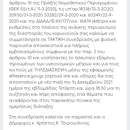
άρθρου 10 της Πράξης Νομοθετικού Περιεχομένου
(ΦΕΚ 55/τ.Α’/ 11-3-2020), τις υπ’αρ.18318/13-3-2Ο2Ο,
20930/31-3-2020 33282/29-5-2020 και 60249/22-9-
2020 και την ΔΙΔΑΔ/Φ.69/177/οικ. 16474 «Μέτρα και
ρυθμίσεις στο πλαίσιο της ανάγκης περιορισμού
της διασποράς του κορωνοϊού» σας καλούμε να
συμμετάσχετε σε ΤΑΚΤΙΚΗ συνεδρίαση, με φυσική
παρουσία αποκλειστικά για πλήρως
εμβολιασμένους σύμφωνα με την παρ. 2 του
άρθρου 10 και νοσήσαντες το τελευταίο εξάμηνο,
τηρουμένων των υγειονομικών μέτρων και για τους
λοιπούς με ΤΗΛΕΔΙΑΣΚΕΨΗ, μέσω της εφαρμογής
ePresence.gov.gr, (σχετικό link και οδηγίες θα σας
αποσταλούν με νέο mail) την 1η Δεκεμβρίου 2021
ημέρα της εβδομάδας Τετάρτη και ώρα 18.30 για τη
συζήτηση και λήψη απόφασης, στα θέματα που
αναφέρονται στον παρακάτω πίνακα της
ημερήσιας διάταξης:
Στη συνεδρίαση καλείται να παραστεί και ο
Δήμαρχος κ. Χρήστος Κ. Τσιρογιάννης.